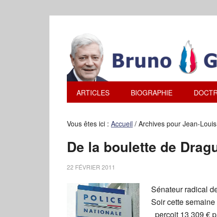
ARTICLES
BIOGRAPHIE
DOCTR
Vous êtes ici :
Accueil
/
Archives pour Jean-Louis 
De la boulette de Drag
22 FÉVRIER 2011
Sénateur radical d
Soir cette semaine
perçoit 13 309 € p