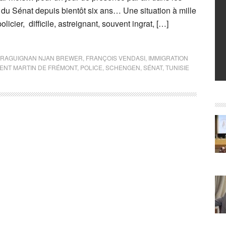
du Sénat depuis bientôt six ans… Une situation à mille
olicier, difficile, astreignant, souvent ingrat, […]
RAGUIGNAN NJAN BREWER
,
FRANÇOIS VENDASI
,
IMMIGRATION
ENT MARTIN DE FRÉMONT
,
POLICE
,
SCHENGEN
,
SÉNAT
,
TUNISIE