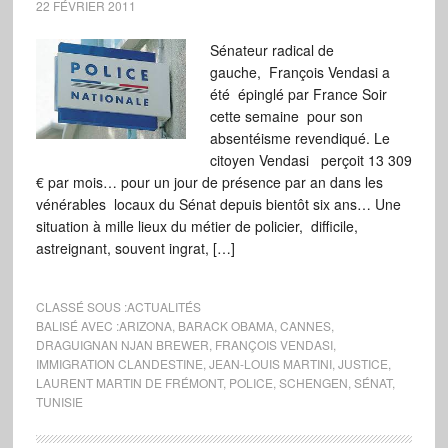
22 FÉVRIER 2011
Sénateur radical de
gauche, François Vendasi a
été épinglé par France Soir
cette semaine pour son
absentéisme revendiqué. Le
citoyen Vendasi perçoit 13 309
€ par mois… pour un jour de présence par an dans les
vénérables locaux du Sénat depuis bientôt six ans… Une
situation à mille lieux du métier de policier, difficile,
astreignant, souvent ingrat, […]
CLASSÉ SOUS :
ACTUALITÉS
BALISÉ AVEC :
ARIZONA
,
BARACK OBAMA
,
CANNES
,
DRAGUIGNAN NJAN BREWER
,
FRANÇOIS VENDASI
,
IMMIGRATION CLANDESTINE
,
JEAN-LOUIS MARTINI
,
JUSTICE
,
LAURENT MARTIN DE FRÉMONT
,
POLICE
,
SCHENGEN
,
SÉNAT
,
TUNISIE