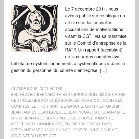
Le 7 décembre 2011, nous
avions publié sur ce blogue un
article sur les nouvelles
accusations de malversations
visant la CGT, via sa mainmise
sur le Comité d’entreprise de la
RATP. Un rapport (accablant)
de la cour des comptes avait
fait état de dysfonctionnements « systématiques » dans la
gestion du personnel du comité d’entreprise, […]
CLASSÉ SOUS :
ACTUALITÉS
BALISÉ AVEC :
BERNARD THIBAUT
,
BRUNO GOLLNISCH
,
CAISSE
CENTRALE DES ACTIVITÉS SOCIALES
,
CCAS
,
CGT
,
COUR DES
COMPTES
,
EDF
,
FO
,
FRONT DE GAUCHE
,
GONTHIER-MAURIN
,
JEAN JAURÈS
,
JEAN LAVIELLE
,
JEAN NOUAILHAC
,
JEAN-MARIE
D'HUY
,
JEAN-PAUL BLANDINO
,
JUGE D’HUY
,
L’HUMANITÉ
,
MEDEF
,
PARTI COMMUNISTE
,
PC
,
PIERRE GATTAZ
,
RATP
,
STÉPHANE MARCHAND
,
SUD/SOLIDAIRES
,
SYNDICALISME
,
SYNDICAT DU LIVRE CGT