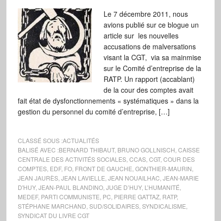
Le 7 décembre 2011, nous
avions publié sur ce blogue un
article sur les nouvelles
accusations de malversations
visant la CGT, via sa mainmise
sur le Comité d’entreprise de la
RATP. Un rapport (accablant)
de la cour des comptes avait
fait état de dysfonctionnements « systématiques » dans la
gestion du personnel du comité d’entreprise, […]
CLASSÉ SOUS :
ACTUALITÉS
BALISÉ AVEC :
BERNARD THIBAUT
,
BRUNO GOLLNISCH
,
CAISSE
CENTRALE DES ACTIVITÉS SOCIALES
,
CCAS
,
CGT
,
COUR DES
COMPTES
,
EDF
,
FO
,
FRONT DE GAUCHE
,
GONTHIER-MAURIN
,
JEAN JAURÈS
,
JEAN LAVIELLE
,
JEAN NOUAILHAC
,
JEAN-MARIE
D'HUY
,
JEAN-PAUL BLANDINO
,
JUGE D’HUY
,
L’HUMANITÉ
,
MEDEF
,
PARTI COMMUNISTE
,
PC
,
PIERRE GATTAZ
,
RATP
,
STÉPHANE MARCHAND
,
SUD/SOLIDAIRES
,
SYNDICALISME
,
SYNDICAT DU LIVRE CGT