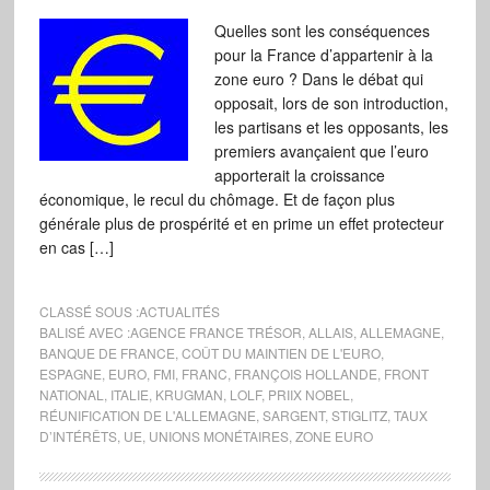
Quelles sont les conséquences
pour la France d’appartenir à la
zone euro ? Dans le débat qui
opposait, lors de son introduction,
les partisans et les opposants, les
premiers avançaient que l’euro
apporterait la croissance
économique, le recul du chômage. Et de façon plus
générale plus de prospérité et en prime un effet protecteur
en cas […]
CLASSÉ SOUS :
ACTUALITÉS
BALISÉ AVEC :
AGENCE FRANCE TRÉSOR
,
ALLAIS
,
ALLEMAGNE
,
BANQUE DE FRANCE
,
COÛT DU MAINTIEN DE L'EURO
,
ESPAGNE
,
EURO
,
FMI
,
FRANC
,
FRANÇOIS HOLLANDE
,
FRONT
NATIONAL
,
ITALIE
,
KRUGMAN
,
LOLF
,
PRIIX NOBEL
,
RÉUNIFICATION DE L'ALLEMAGNE
,
SARGENT
,
STIGLITZ
,
TAUX
D’INTÉRÊTS
,
UE
,
UNIONS MONÉTAIRES
,
ZONE EURO