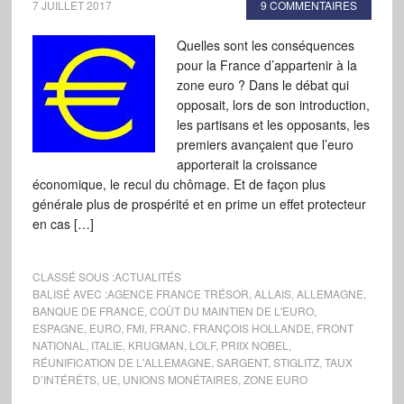
7 JUILLET 2017
9 COMMENTAIRES
Quelles sont les conséquences
pour la France d’appartenir à la
zone euro ? Dans le débat qui
opposait, lors de son introduction,
les partisans et les opposants, les
premiers avançaient que l’euro
apporterait la croissance
économique, le recul du chômage. Et de façon plus
générale plus de prospérité et en prime un effet protecteur
en cas […]
CLASSÉ SOUS :
ACTUALITÉS
BALISÉ AVEC :
AGENCE FRANCE TRÉSOR
,
ALLAIS
,
ALLEMAGNE
,
BANQUE DE FRANCE
,
COÛT DU MAINTIEN DE L'EURO
,
ESPAGNE
,
EURO
,
FMI
,
FRANC
,
FRANÇOIS HOLLANDE
,
FRONT
NATIONAL
,
ITALIE
,
KRUGMAN
,
LOLF
,
PRIIX NOBEL
,
RÉUNIFICATION DE L'ALLEMAGNE
,
SARGENT
,
STIGLITZ
,
TAUX
D’INTÉRÊTS
,
UE
,
UNIONS MONÉTAIRES
,
ZONE EURO