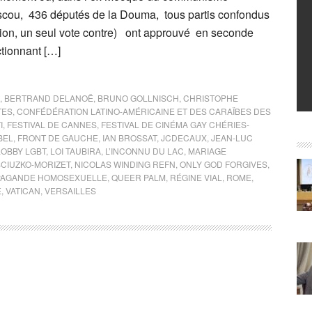
oscou, 436 députés de la Douma, tous partis confondus
ion, un seul vote contre) ont approuvé en seconde
ctionnant […]
,
BERTRAND DELANOË
,
BRUNO GOLLNISCH
,
CHRISTOPHE
TES
,
CONFÉDÉRATION LATINO-AMÉRICAINE ET DES CARAÏBES DES
I
,
FESTIVAL DE CANNES
,
FESTIVAL DE CINÉMA GAY CHÉRIES-
BEL
,
FRONT DE GAUCHE
,
IAN BROSSAT
,
JCDECAUX
,
JEAN-LUC
LOBBY LGBT
,
LOI TAUBIRA
,
L’INCONNU DU LAC
,
MARIAGE
SCIUZKO-MORIZET
,
NICOLAS WINDING REFN
,
ONLY GOD FORGIVES
,
AGANDE HOMOSEXUELLE
,
QUEER PALM
,
RÉGINE VIAL
,
ROME
,
E
,
VATICAN
,
VERSAILLES