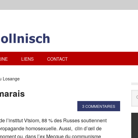
INE
LIENS
CONTACT
du Losange
marais
3 COMMENTAIRES
e l’institut Vtsiom, 88 % des Russes soutiennent
a propagande homosexuelle. Aussi, clin d’œil de
au moment ou, dans l’ex Mecque du communisme