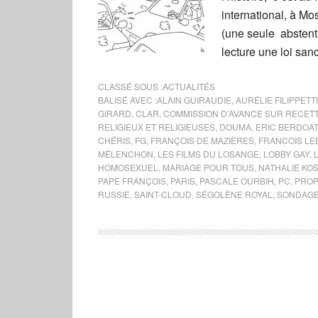
international, à M
(une seule abstent
lecture une loi san
CLASSÉ SOUS :
ACTUALITÉS
BALISÉ AVEC :
ALAIN GUIRAUDIE
,
AURÉLIE FILIPPETTI
GIRARD
,
CLAR
,
COMMISSION D’AVANCE SUR RECET
RELIGIEUX ET RELIGIEUSES
,
DOUMA
,
ERIC BERDOAT
CHÉRIS
,
FG
,
FRANÇOIS DE MAZIÈRES
,
FRANCOIS LE
MÉLENCHON
,
LES FILMS DU LOSANGE
,
LOBBY GAY
,
HOMOSEXUEL
,
MARIAGE POUR TOUS
,
NATHALIE KO
PAPE FRANÇOIS
,
PARIS
,
PASCALE OURBIH
,
PC
,
PROP
RUSSIE
,
SAINT-CLOUD
,
SÉGOLÈNE ROYAL
,
SONDAG