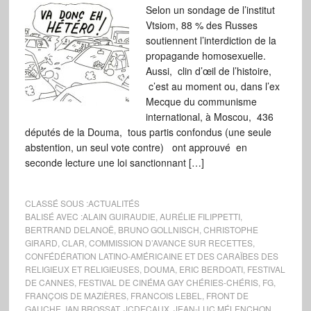
Selon un sondage de l’institut
Vtsiom, 88 % des Russes
soutiennent l’interdiction de la
propagande homosexuelle.
Aussi, clin d’œil de l’histoire,
c’est au moment ou, dans l’ex
Mecque du communisme
international, à Moscou, 436
députés de la Douma, tous partis confondus (une seule
abstention, un seul vote contre) ont approuvé en
seconde lecture une loi sanctionnant […]
CLASSÉ SOUS :
ACTUALITÉS
BALISÉ AVEC :
ALAIN GUIRAUDIE
,
AURÉLIE FILIPPETTI
,
BERTRAND DELANOË
,
BRUNO GOLLNISCH
,
CHRISTOPHE
GIRARD
,
CLAR
,
COMMISSION D’AVANCE SUR RECETTES
,
CONFÉDÉRATION LATINO-AMÉRICAINE ET DES CARAÏBES DES
RELIGIEUX ET RELIGIEUSES
,
DOUMA
,
ERIC BERDOATI
,
FESTIVAL
DE CANNES
,
FESTIVAL DE CINÉMA GAY CHÉRIES-CHÉRIS
,
FG
,
FRANÇOIS DE MAZIÈRES
,
FRANCOIS LEBEL
,
FRONT DE
GAUCHE
,
IAN BROSSAT
,
JCDECAUX
,
JEAN-LUC MÉLENCHON
,