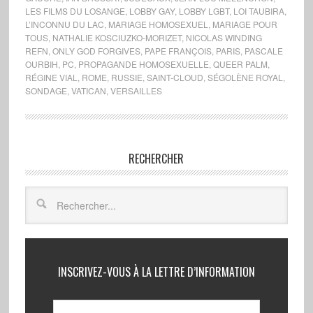
LES FILMS DU LOSANGE
,
LOBBY GAY
,
LOBBY LGBT
,
LOI TAUBIRA
,
L’INCONNU DU LAC
,
MARIAGE HOMOSEXUEL
,
MARIAGE POUR
TOUS
,
NATHALIE KOSCIUZKO-MORIZET
,
NICOLAS WINDING
REFN
,
ONLY GOD FORGIVES
,
PAPE FRANÇOIS
,
PARIS
,
PASCALE
OURBIH
,
PC
,
PROPAGANDE HOMOSEXUELLE
,
QUEER PALM
,
RÉGINE VIAL
,
ROME
,
RUSSIE
,
SAINT-CLOUD
,
SÉGOLÈNE ROYAL
,
SONDAGE
,
VATICAN
,
VERSAILLES
RECHERCHER
INSCRIVEZ-VOUS À LA LETTRE D’INFORMATION