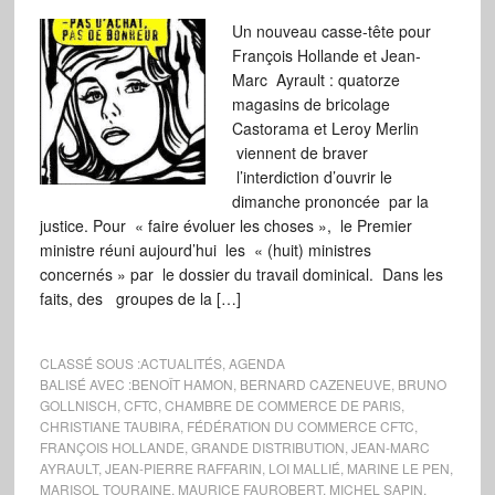
Un nouveau casse-tête pour
François Hollande et Jean-
Marc Ayrault : quatorze
magasins de bricolage
Castorama et Leroy Merlin
viennent de braver
l’interdiction d’ouvrir le
dimanche prononcée par la
justice. Pour « faire évoluer les choses », le Premier
ministre réuni aujourd’hui les « (huit) ministres
concernés » par le dossier du travail dominical. Dans les
faits, des groupes de la […]
CLASSÉ SOUS :
ACTUALITÉS
,
AGENDA
BALISÉ AVEC :
BENOÎT HAMON
,
BERNARD CAZENEUVE
,
BRUNO
GOLLNISCH
,
CFTC
,
CHAMBRE DE COMMERCE DE PARIS
,
CHRISTIANE TAUBIRA
,
FÉDÉRATION DU COMMERCE CFTC
,
FRANÇOIS HOLLANDE
,
GRANDE DISTRIBUTION
,
JEAN-MARC
AYRAULT
,
JEAN-PIERRE RAFFARIN
,
LOI MALLIÉ
,
MARINE LE PEN
,
MARISOL TOURAINE
,
MAURICE FAUROBERT
,
MICHEL SAPIN
,