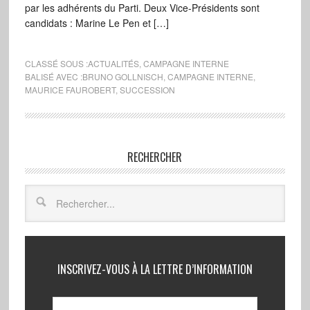
par les adhérents du Parti. Deux Vice-Présidents sont
candidats : Marine Le Pen et […]
CLASSÉ SOUS :
ACTUALITÉS
,
CAMPAGNE INTERNE
BALISÉ AVEC :
BRUNO GOLLNISCH
,
CAMPAGNE INTERNE
,
MAURICE FAUROBERT
,
SUCCESSION
RECHERCHER
INSCRIVEZ-VOUS À LA LETTRE D’INFORMATION