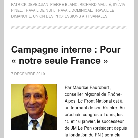
PATRICK DEVEDJIAN
,
PIERRE BLANC
,
RICHARD MALLIÉ
,
SYLVIA
PINEL
,
TRAVAIL DE NUIT
,
TRAVAIL DOMINICAL
,
TRAVAIL LE
DIMANCHE
,
UNION DES PROFESSIONS ARTISANALES
Campagne interne : Pour
« notre seule France »
7 DÉCEMBRE 2010
Par Maurice Faurobert ,
conseiller régional de Rhône-
Alpes Le Front National est à
un tournant de son histoire. Au
prochain congrès à Tours, les
15 et 16 janvier, le successeur
de JM Le Pen (président depuis
la fondation du FN ) sera élu