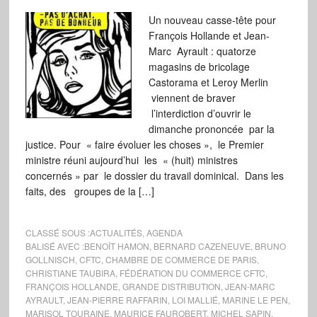
Un nouveau casse-tête pour
François Hollande et Jean-
Marc Ayrault : quatorze
magasins de bricolage
Castorama et Leroy Merlin
viennent de braver
l’interdiction d’ouvrir le
dimanche prononcée par la
justice. Pour « faire évoluer les choses », le Premier
ministre réuni aujourd’hui les « (huit) ministres
concernés » par le dossier du travail dominical. Dans les
faits, des groupes de la […]
CLASSÉ SOUS :
ACTUALITÉS
,
AGENDA
BALISÉ AVEC :
BENOÎT HAMON
,
BERNARD CAZENEUVE
,
BRUNO
GOLLNISCH
,
CFTC
,
CHAMBRE DE COMMERCE DE PARIS
,
CHRISTIANE TAUBIRA
,
FÉDÉRATION DU COMMERCE CFTC
,
FRANÇOIS HOLLANDE
,
GRANDE DISTRIBUTION
,
JEAN-MARC
AYRAULT
,
JEAN-PIERRE RAFFARIN
,
LOI MALLIÉ
,
MARINE LE PEN
,
MARISOL TOURAINE
,
MAURICE FAUROBERT
,
MICHEL SAPIN
,