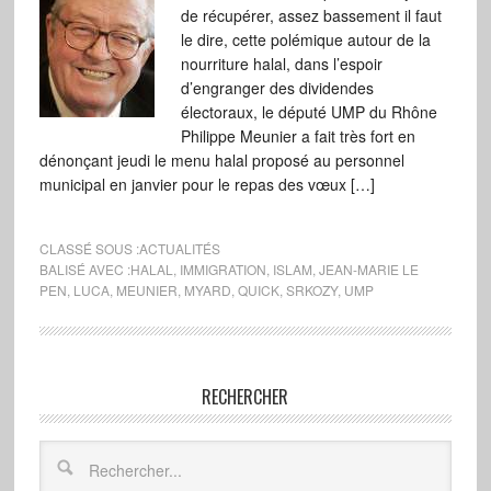
de récupérer, assez bassement il faut
le dire, cette polémique autour de la
nourriture halal, dans l’espoir
d’engranger des dividendes
électoraux, le député UMP du Rhône
Philippe Meunier a fait très fort en
dénonçant jeudi le menu halal proposé au personnel
municipal en janvier pour le repas des vœux […]
CLASSÉ SOUS :
ACTUALITÉS
BALISÉ AVEC :
HALAL
,
IMMIGRATION
,
ISLAM
,
JEAN-MARIE LE
PEN
,
LUCA
,
MEUNIER
,
MYARD
,
QUICK
,
SRKOZY
,
UMP
RECHERCHER