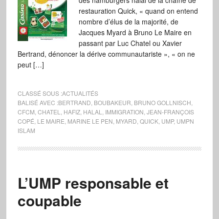
des hamburgers halal de la chaîne de
restauration Quick, « quand on entend
nombre d’élus de la majorité, de
Jacques Myard à Bruno Le Maire en
passant par Luc Chatel ou Xavier
Bertrand, dénoncer la dérive communautariste », « on ne
peut […]
CLASSÉ SOUS :
ACTUALITÉS
BALISÉ AVEC :
BERTRAND
,
BOUBAKEUR
,
BRUNO GOLLNISCH
,
CFCM
,
CHATEL
,
HAFIZ
,
HALAL
,
IMMIGRATION
,
JEAN-FRANÇOIS
COPÉ
,
LE MAIRE
,
MARINE LE PEN
,
MYARD
,
QUICK
,
UMP
,
UMPN
ISLAM
L’UMP responsable et
coupable