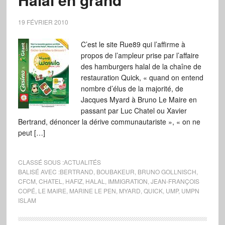
19 FÉVRIER 2010
C’est le site Rue89 qui l’affirme à
propos de l’ampleur prise par l’affaire
des hamburgers halal de la chaîne de
restauration Quick, « quand on entend
nombre d’élus de la majorité, de
Jacques Myard à Bruno Le Maire en
passant par Luc Chatel ou Xavier
Bertrand, dénoncer la dérive communautariste », « on ne
peut […]
CLASSÉ SOUS :
ACTUALITÉS
BALISÉ AVEC :
BERTRAND
,
BOUBAKEUR
,
BRUNO GOLLNISCH
,
CFCM
,
CHATEL
,
HAFIZ
,
HALAL
,
IMMIGRATION
,
JEAN-FRANÇOIS
COPÉ
,
LE MAIRE
,
MARINE LE PEN
,
MYARD
,
QUICK
,
UMP
,
UMPN
ISLAM