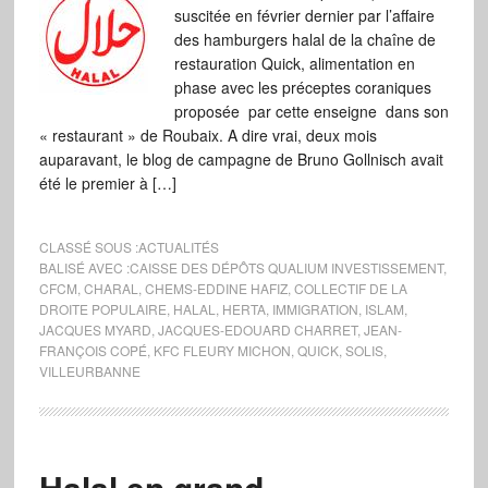
suscitée en février dernier par l’affaire
des hamburgers halal de la chaîne de
restauration Quick, alimentation en
phase avec les préceptes coraniques
proposée par cette enseigne dans son
« restaurant » de Roubaix. A dire vrai, deux mois
auparavant, le blog de campagne de Bruno Gollnisch avait
été le premier à […]
CLASSÉ SOUS :
ACTUALITÉS
BALISÉ AVEC :
CAISSE DES DÉPÔTS QUALIUM INVESTISSEMENT
,
CFCM
,
CHARAL
,
CHEMS-EDDINE HAFIZ
,
COLLECTIF DE LA
DROITE POPULAIRE
,
HALAL
,
HERTA
,
IMMIGRATION
,
ISLAM
,
JACQUES MYARD
,
JACQUES-EDOUARD CHARRET
,
JEAN-
FRANÇOIS COPÉ
,
KFC FLEURY MICHON
,
QUICK
,
SOLIS
,
VILLEURBANNE
Halal en grand