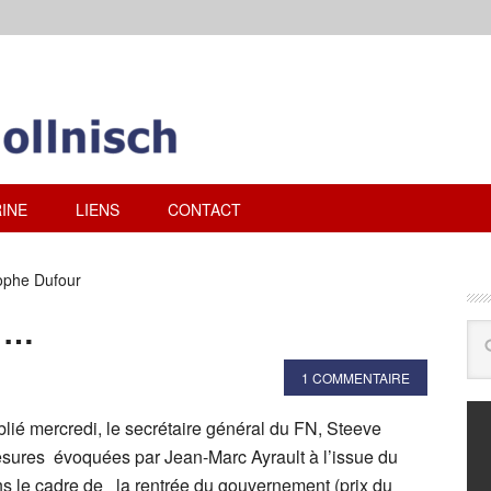
INE
LIENS
CONTACT
ophe Dufour
 »…
1 COMMENTAIRE
é mercredi, le secrétaire général du FN, Steeve
mesures évoquées par Jean-Marc Ayrault à l’issue du
ns le cadre de la rentrée du gouvernement (prix du