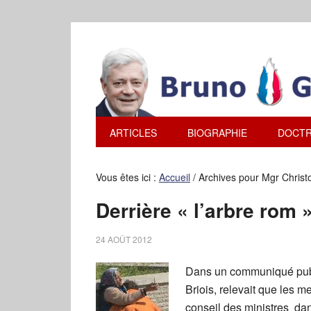
ARTICLES
BIOGRAPHIE
DOCTR
Vous êtes ici :
Accueil
/
Archives pour Mgr Christ
Derrière « l’arbre rom
24 AOÛT 2012
Dans un communiqué publi
Briois, relevait que les 
conseil des ministres da