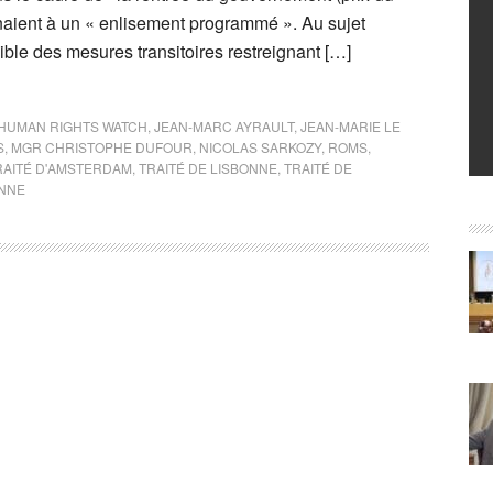
naient à un « enlisement programmé ». Au sujet
ble des mesures transitoires restreignant […]
HUMAN RIGHTS WATCH
,
JEAN-MARC AYRAULT
,
JEAN-MARIE LE
S
,
MGR CHRISTOPHE DUFOUR
,
NICOLAS SARKOZY
,
ROMS
,
RAITÉ D'AMSTERDAM
,
TRAITÉ DE LISBONNE
,
TRAITÉ DE
NNE