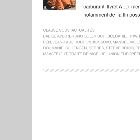
carburant, livret A…) me
notamment de la fin possi
CLASSÉ SOUS :
ACTUALITÉS
BALISÉ AVEC :
BRUNO GOLLNISCH
,
BULGARIE
,
HRW
,
PEN
,
JEAN-PAUL HUCHON
,
KOSSOVO
,
MANUEL VALL
ROUMANIE
,
SCHENGEN
,
SERBES
,
STEEVE BRIOIS
,
T
MAASTRICHT
,
TRAITÉ DE NICE
,
UE
,
UNION EUROPÉE