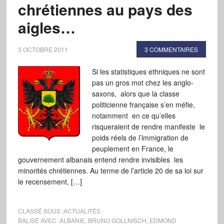
chrétiennes au pays des
aigles…
3 OCTOBRE 2011
3 COMMENTAIRES
Si les statistiques ethniques ne sont
pas un gros mot chez les anglo-
saxons, alors que la classe
politicienne française s’en méfie,
notamment en ce qu’elles
risqueraient de rendre manifeste le
poids réels de l’immigration de
peuplement en France, le
gouvernement albanais entend rendre invisibles les
minorités chrétiennes. Au terme de l’article 20 de sa loi sur
le recensement, […]
CLASSÉ SOUS :
ACTUALITÉS
BALISÉ AVEC :
ALBANIE
,
BRUNO GOLLNISCH
,
EDMOND