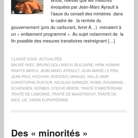
Briois, relevait que les mesures
évoquées par Jean-Marc Ayrault à
l’issue du conseil des ministres dans
le cadre de la rentrée du
gouvernement (prix du carburant, livret A…) menaient à
un « enlisement programmé ». Au sujet notamment de la
fin possible des mesures transitoires restreignant […]
CLASSÉ SOUS :
ACTUALITÉS
BALISÉ AVEC :
BRUNO GOLLNISCH
,
BULGARIE
,
HRW
,
HUMAN
RIGHTS WATCH
,
JEAN-MARC AYRAULT
,
JEAN-MARIE LE PEN
,
JEAN-PAUL HUCHON
,
KOSSOVO
,
MANUEL VALLS
,
MGR
CHRISTOPHE DUFOUR
,
NICOLAS SARKOZY
,
ROMS
,
ROUMANIE
,
SCHENGEN
,
SERBES
,
STEEVE BRIOIS
,
TRAITÉ D'AMSTERDAM
,
TRAITÉ DE LISBONNE
,
TRAITÉ DE MAASTRICHT
,
TRAITÉ DE
NICE
,
UE
,
UNION EUROPÉENNE
Des « minorités »