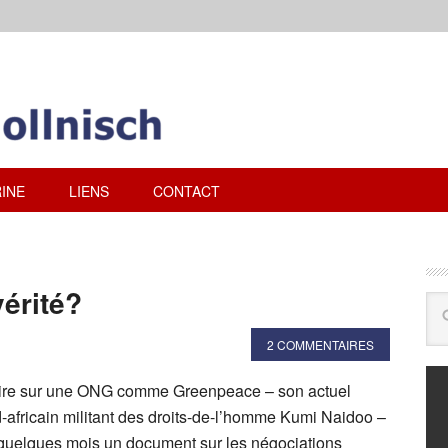
INE
LIENS
CONTACT
érité?
2 COMMENTAIRES
 dire sur une ONG comme Greenpeace – son actuel
d-africain militant des droits-de-l’homme Kumi Naidoo –
a quelques mois un document sur les négociations