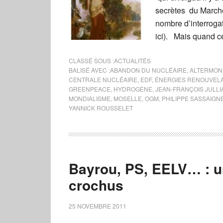
secrètes du Marché
nombre d’interrogat
ici). Mais quand cet
CLASSÉ SOUS :
ACTUALITÉS
BALISÉ AVEC :
ABANDON DU NUCLÉAIRE
,
ALTERMON
CENTRALE NUCLÉAIRE
,
EDF
,
ÉNERGIES RENOUVEL
GREENPEACE
,
HYDROGÈNE
,
JEAN-FRANÇOIS JULL
MONDIALISME
,
MOSELLE
,
OGM
,
PHILIPPE SASSAIGN
YANNICK ROUSSELET
Bayrou, PS, EELV… : u
crochus
25 NOVEMBRE 2011