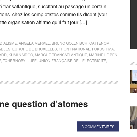
 transatlantique, suscitant au passage un certain
ions chez les complotistes comme ils disent (voir
te organisation affirme qu’il fait jour […]
DIALISME
,
ANGELA MERKEL
,
BRUNO GOLLNISCH
,
CATTENOM
,
ABLES
,
EUROPE DE BRUXELLES
,
FRONT NATIONAL
,
FUKUSHIMA
,
IARD
,
KUMI NAIDOO
,
MARCHÉ TRANSATLANTIQUE
,
MARINE LE PEN
,
E
,
TCHERNOBYL
,
UFE
,
UNION FRANÇAISE DE L'ELECTRICITÉ
,
ne question d’atomes
3 COMMENTAIRES