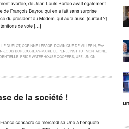
lement avortée, de Jean-Louis Borloo avait également
e de François Bayrou qui en a fait sans surprise
ice du président du Modem, qui aura aussi (surtout ?)
ntentions de vote […]
ILE DUFLOT
,
CORINNE LEPAGE
,
DOMINIQUE DE VILLEPIN
,
EVA
AN-LOUIS BORLOO
,
JEAN-MARIE LE PEN
,
L’INSTITUT MONTAIGNE
,
DENTIELLE
,
PRICE WATERHOUSE COOPERS
,
UFE
,
UNION
ase de la société !
un
n France consacre ce mercredi sa Une à l’enquête