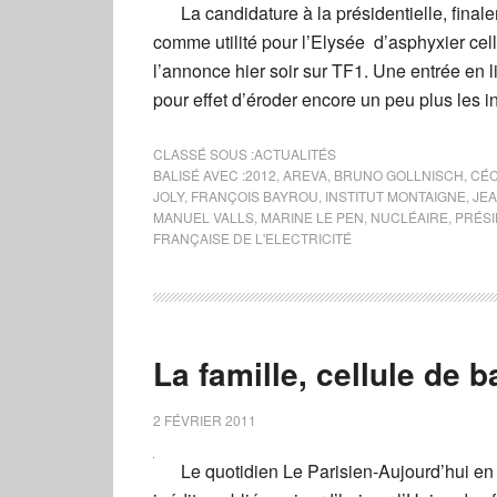
La candidature à la présidentielle, fina
comme utilité pour l’Elysée d’asphyxier cell
l’annonce hier soir sur TF1. Une entrée en l
pour effet d’éroder encore un peu plus les i
CLASSÉ SOUS :
ACTUALITÉS
BALISÉ AVEC :
2012
,
AREVA
,
BRUNO GOLLNISCH
,
CÉC
JOLY
,
FRANÇOIS BAYROU
,
INSTITUT MONTAIGNE
,
JE
MANUEL VALLS
,
MARINE LE PEN
,
NUCLÉAIRE
,
PRÉSI
FRANÇAISE DE L'ELECTRICITÉ
La famille, cellule de b
2 FÉVRIER 2011
Le quotidien Le Parisien-Aujourd’hui e