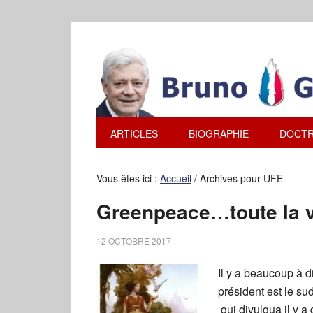
ARTICLES
BIOGRAPHIE
DOCTR
Vous êtes ici :
Accueil
/
Archives pour UFE
Greenpeace…toute la v
12 OCTOBRE 2017
Il y a beaucoup à
président est le su
qui divulgua il y 