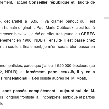
ènement, actuel
Conseiller république et laïcité
de
déclarait-il à l’Afp, il va clamer partout qu’il est
en humain original… Paul-Marie Coûteaux, c’est tout à
lé ensemble». « Il a été en effet, très jeune, au
CERES
ènement en 1966, NDLR), ensuite il est passé chez
té un soutien, finalement, je m’en serais bien passé en
ènementistes, parce que j’ai eu 1 520 000 électeurs (au
002, NDLR), et
forcément, parmi ceux-là, il y en a
 Front National
» a-t-il insisté auprès de M. Moati.
e sont passés complètement
aujourd’hui de M.
s l’original frontiste à l’incomplète, ambigüe et parfois
te.