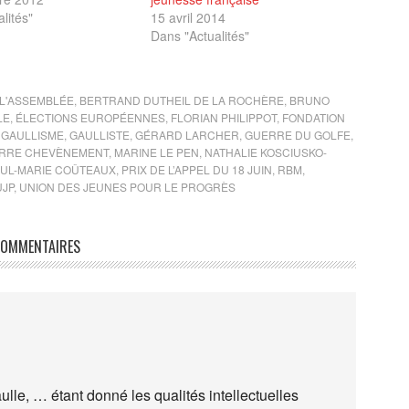
lités"
15 avril 2014
Dans "Actualités"
 L'ASSEMBLÉE
,
BERTRAND DUTHEIL DE LA ROCHÈRE
,
BRUNO
LE
,
ÉLECTIONS EUROPÉENNES
,
FLORIAN PHILIPPOT
,
FONDATION
,
GAULLISME
,
GAULLISTE
,
GÉRARD LARCHER
,
GUERRE DU GOLFE
,
ERRE CHEVÈNEMENT
,
MARINE LE PEN
,
NATHALIE KOSCIUSKO-
UL-MARIE COÛTEAUX
,
PRIX DE L’APPEL DU 18 JUIN
,
RBM
,
UJP
,
UNION DES JEUNES POUR LE PROGRÈS
OMMENTAIRES
ulle, … étant donné les qualités intellectuelles