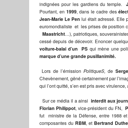
indignées pour les gardiens du temple.
Pourtant, en
1999
, dans le cadre des
élec
Jean-Marie Le Pen
lui était adressé. EIle
euromondialiste et les prises de position 
Maastricht
…), patriotiques, souverainiste
cessé depuis de décevoir. Enoncer quelque
voiture-balai d’un PS
qui mène une poli
marque d’une grande pusillanimité.
Lors de l’émission
PolitiqueS,
de
Serge
Chevènement, gêné certainement par l’imag
qui l’ont quitté, s’en est pris avec virulence
Sur ce média il a ainsi
interdit aux jour
Florian Philippot
, vice-président du FN,
P
fut ministre de la Défense, entre 1988 et
composantes du
RBM
, et
Bertrand Duthe