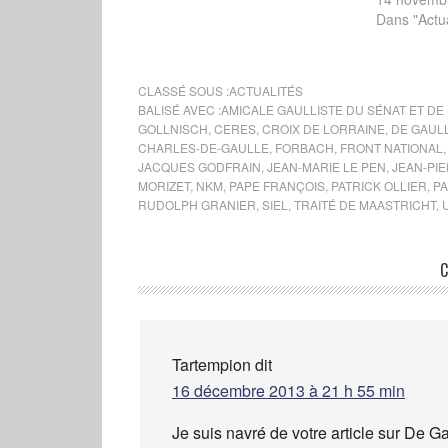
Dans "Actua
CLASSÉ SOUS :
ACTUALITÉS
BALISÉ AVEC :
AMICALE GAULLISTE DU SÉNAT ET DE
GOLLNISCH
,
CERES
,
CROIX DE LORRAINE
,
DE GAUL
CHARLES-DE-GAULLE
,
FORBACH
,
FRONT NATIONAL
JACQUES GODFRAIN
,
JEAN-MARIE LE PEN
,
JEAN-PI
MORIZET
,
NKM
,
PAPE FRANÇOIS
,
PATRICK OLLIER
,
PA
RUDOLPH GRANIER
,
SIEL
,
TRAITÉ DE MAASTRICHT
,
C
Tartempion
dit
16 décembre 2013 à 21 h 55 min
Je suis navré de votre article sur De Ga