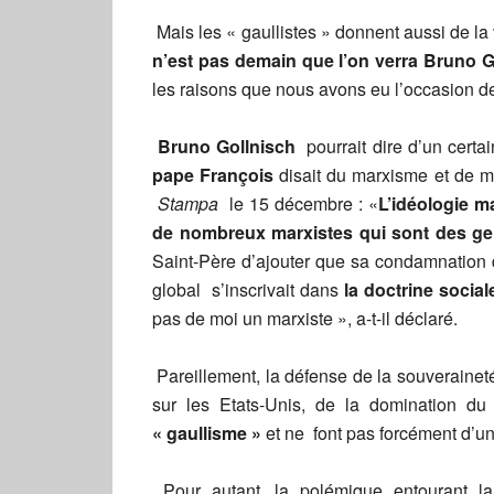
Mais les « gaullistes » donnent aussi de la
n’est pas demain que l’on verra Bruno G
les raisons que nous avons eu l’occasion de 
Bruno Gollnisch
pourrait dire d’un certa
pape François
disait du marxisme et de m
Stampa
le 15 décembre : «
L’idéologie ma
de nombreux marxistes qui sont des gen
Saint-Père d’ajouter que sa condamnation
global s’inscrivait dans
la doctrine social
pas de moi un marxiste », a-t-il déclaré.
Pareillement, la défense de la souveraineté
sur les Etats-Unis, de la domination d
« gaullisme »
et ne font pas forcément d’un 
Pour autant, la polémique entourant la