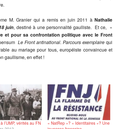
re.
ême M. Granier qui a remis en juin 2011 à
Nathalie
18 juin
, destiné à une personnalité gaulliste. Et ce, «
 et pour sa confrontation politique avec le Front
t pensum
Le Front antinational
.
Parcours exemplaire
qui
rable au mariage pour tous, européiste convaincue et
 gaullisme, en effet !
à l’UMP, vérités au FN
« NatRep »? « Identitaires »? Une
re 2012
jeunesse française