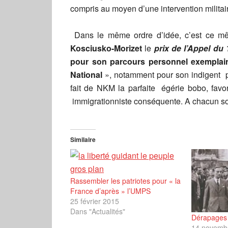
compris au moyen d’une intervention militai
Dans le même ordre d’idée, c’est ce m
Kosciusko-Morizet
le
prix de l’Appel du 
pour son parcours personnel exemplaire
National
», notamment pour son indigen
fait de NKM la parfaite égérie bobo, favo
immigrationniste conséquente. A chacun son
Similaire
Rassembler les patriotes pour « la
France d’après » l’UMPS
25 février 2015
Dans "Actualités"
Dérapages 
14 novemb