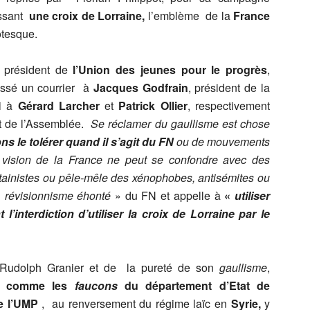
issant
une croix de Lorraine,
l’emblème de la
France
otesque.
, président de
l’Union des jeunes pour le progrès
,
essé un courrier à
Jacques Godfrain
, président de la
si à
Gérard Larcher
et
Patrick Ollier
, respectivement
et de l’Assemblée.
Se
réclamer du gaullisme est chose
 le tolérer quand il s’agit du FN
ou de mouvements
e vision de la France ne peut se confondre avec des
pétainistes ou pêle-mêle des xénophobes, antisémites ou
«
révisionnisme éhonté
» du FN et appelle à
«
utiliser
’interdiction d’utiliser la croix de Lorraine par le
Rudolph Granier et de la pureté de son
gaullisme
,
t,
comme les
faucons
du département d’Etat de
e l’UMP
, au renversement du régime laïc en
Syrie,
y