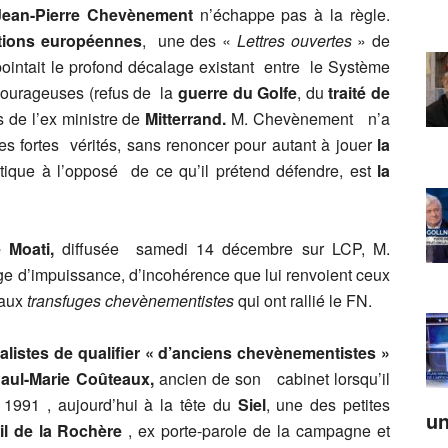
Jean-Pierre Chevènement
n’échappe pas à la règle.
tions européennes
, une des «
Lettres ouvertes
» de
 pointait le profond décalage existant entre le Système
courageuses (refus de la
guerre du Golfe
, du
traité de
s de l’ex ministre de
Mitterrand.
M. Chevènement
n’a
s fortes vérités, sans renoncer pour autant à jouer
la
tique à l’opposé de ce qu’il prétend défendre, est
la
 Moati,
diffusée samedi 14 décembre sur LCP, M.
e d’impuissance, d’incohérence que lui renvoient ceux
, aux
transfuges chevènementistes
qui ont rallié le FN.
nalistes de qualifier « d’anciens chevènementistes »
aul-Marie Coûteaux,
ancien de son cabinet lorsqu’il
 1991 , aujourd’hui à la tête du
Siel
, une des petites
un
il de la Rochère
, ex porte-parole de la campagne et