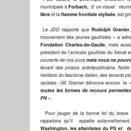
municipale à
Forbach,
d’ un visuel réun
libre
et la
flamme frontiste stylisée
, est gr
Le
JDD
rapporte que
Rudolph Granier
mouvement des jeunes gaullistes » a adr
Fondation Charles-de
-Gaulle
, mais aus
président de l’amicale gaulliste du Sénat 
courante de nos jours
mais nous ne pouvons
tenant des propos antirépublicains. Notr
héritiers du fascisme italien, des tenants 
racistes
. »M. Granier dénonce encore le 
toutes les formes de recours permettant l
FN
».
Pour jauger de la bonne foi du brave 
rappelons qu’il appelle solennellemen
Washington, les atlantistes du PS et d