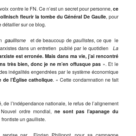
 voix contre le FN. Ce n’est un secret pour personne,
ce
ollnisch fleurir la tombe du Général De Gaulle
, pour
détailler sur ce blog.
in
gaulli
sme
et de beaucoup de
gaullistes
, ce que le
arxistes dans un entretien publié par le quotidien
La
rxiste est erronée. Mais dans ma vie, j’ai rencontré
s très bien, donc je ne m’en offusque pas
». Et le
 des inégalités engendrées par le système économique
e de l’Église catholique
. « Cette condamnation ne fait
, de l’indépendance nationale, le refus de l’alignement
u Nouvel ordre mondial,
ne sont pas l’apanage du
frontiste un gaulliste.
 reprise par Florian Philippot, pour sa campagne