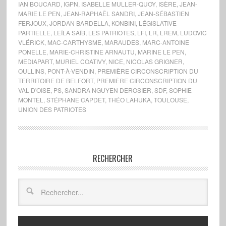
IAN BOUCARD
,
IGPN
,
ISABELLE MULLER-QUOY
,
ISÈRE
,
JEAN-
MARIE LE PEN
,
JEAN-RAPHAËL SANDRI
,
JEAN-SÉBASTIEN
FERJOUX
,
JORDAN BARDELLA
,
KONBINI
,
LÉGISLATIVE
PARTIELLE
,
LEÏLA SAÏB
,
LES PATRIOTES
,
LFI
,
LR
,
LREM
,
LUDOVIC
VLÉRICK
,
MAC-CARTHYSME
,
MARAUDES
,
MARC-ANTOINE
PONELLE
,
MARIE-CHRISTINE ARNAUTU
,
MARINE LE PEN
,
MEDIAPART
,
MURIEL COATIVY
,
NICE
,
NICOLAS GRIGNER
,
OULLINS
,
PONT-À-VENDIN
,
PREMIÈRE CIRCONSCRIPTION DU
TERRITOIRE DE BELFORT
,
PREMIÈRE CIRCONSCRIPTION DU
VAL D'OISE
,
PS
,
SANDRA NGUYEN DEROSIER
,
SDF
,
SOPHIE
MONTEL
,
STÉPHANE CAPDET
,
THÉO LAHUKA
,
TOULOUSE
,
UNION DES PATRIOTES
RECHERCHER