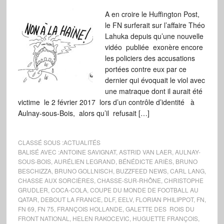
A en croire le Huffington Post,
le FN surferait sur l’affaire Théo
Lahuka depuis qu’une nouvelle
vidéo publiée exonère encore
les policiers des accusations
portées contre eux par ce
dernier qui évoquait le viol avec
une matraque dont il aurait été
victime le 2 février 2017 lors d’un contrôle d’identité à
Aulnay-sous-Bois, alors qu’il refusait […]
CLASSÉ SOUS :
ACTUALITÉS
BALISÉ AVEC :
ANTOINE SAVIGNAT
,
ASTRID VAN LAER
,
AULNAY-
SOUS-BOIS
,
AURÉLIEN LEGRAND
,
BÉNÉDICTE ARIÈS
,
BRUNO
BESCHIZZA
,
BRUNO GOLLNISCH
,
BUZZFEED NEWS
,
CARL LANG
,
CHASSE AUX SORCIÈRES
,
CHASSE-SUR-RHÔNE
,
CHRISTOPHE
GRUDLER
,
COCA-COLA
,
COUPE DU MONDE DE FOOTBALL AU
QATAR
,
DEBOUT LA FRANCE
,
DLF
,
EELV
,
FLORIAN PHILIPPOT
,
FN
,
FN 69
,
FN 75
,
FRANÇOIS HOLLANDE
,
GALETTE DES ROIS DU
FRONT NATIONAL
,
HELEN RAKOCEVIC
,
HUGUETTE FRANÇOIS
,