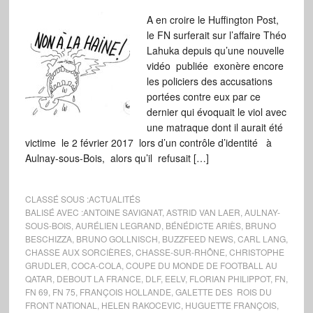
A en croire le Huffington Post,
le FN surferait sur l’affaire Théo
Lahuka depuis qu’une nouvelle
vidéo publiée exonère encore
les policiers des accusations
portées contre eux par ce
dernier qui évoquait le viol avec
une matraque dont il aurait été
victime le 2 février 2017 lors d’un contrôle d’identité à
Aulnay-sous-Bois, alors qu’il refusait […]
CLASSÉ SOUS :
ACTUALITÉS
BALISÉ AVEC :
ANTOINE SAVIGNAT
,
ASTRID VAN LAER
,
AULNAY-
SOUS-BOIS
,
AURÉLIEN LEGRAND
,
BÉNÉDICTE ARIÈS
,
BRUNO
BESCHIZZA
,
BRUNO GOLLNISCH
,
BUZZFEED NEWS
,
CARL LANG
,
CHASSE AUX SORCIÈRES
,
CHASSE-SUR-RHÔNE
,
CHRISTOPHE
GRUDLER
,
COCA-COLA
,
COUPE DU MONDE DE FOOTBALL AU
QATAR
,
DEBOUT LA FRANCE
,
DLF
,
EELV
,
FLORIAN PHILIPPOT
,
FN
,
FN 69
,
FN 75
,
FRANÇOIS HOLLANDE
,
GALETTE DES ROIS DU
FRONT NATIONAL
,
HELEN RAKOCEVIC
,
HUGUETTE FRANÇOIS
,