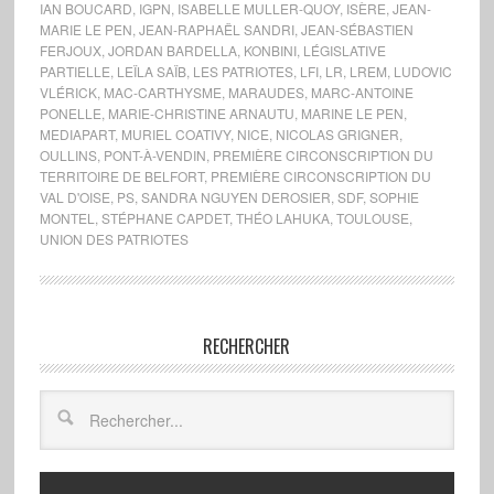
IAN BOUCARD
,
IGPN
,
ISABELLE MULLER-QUOY
,
ISÈRE
,
JEAN-
MARIE LE PEN
,
JEAN-RAPHAËL SANDRI
,
JEAN-SÉBASTIEN
FERJOUX
,
JORDAN BARDELLA
,
KONBINI
,
LÉGISLATIVE
PARTIELLE
,
LEÏLA SAÏB
,
LES PATRIOTES
,
LFI
,
LR
,
LREM
,
LUDOVIC
VLÉRICK
,
MAC-CARTHYSME
,
MARAUDES
,
MARC-ANTOINE
PONELLE
,
MARIE-CHRISTINE ARNAUTU
,
MARINE LE PEN
,
MEDIAPART
,
MURIEL COATIVY
,
NICE
,
NICOLAS GRIGNER
,
OULLINS
,
PONT-À-VENDIN
,
PREMIÈRE CIRCONSCRIPTION DU
TERRITOIRE DE BELFORT
,
PREMIÈRE CIRCONSCRIPTION DU
VAL D'OISE
,
PS
,
SANDRA NGUYEN DEROSIER
,
SDF
,
SOPHIE
MONTEL
,
STÉPHANE CAPDET
,
THÉO LAHUKA
,
TOULOUSE
,
UNION DES PATRIOTES
RECHERCHER