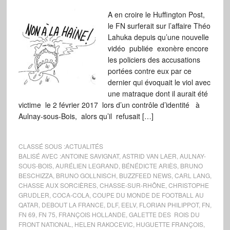
A en croire le Huffington Post,
le FN surferait sur l’affaire Théo
Lahuka depuis qu’une nouvelle
vidéo publiée exonère encore
les policiers des accusations
portées contre eux par ce
dernier qui évoquait le viol avec
une matraque dont il aurait été
victime le 2 février 2017 lors d’un contrôle d’identité à
Aulnay-sous-Bois, alors qu’il refusait […]
CLASSÉ SOUS :
ACTUALITÉS
BALISÉ AVEC :
ANTOINE SAVIGNAT
,
ASTRID VAN LAER
,
AULNAY-
SOUS-BOIS
,
AURÉLIEN LEGRAND
,
BÉNÉDICTE ARIÈS
,
BRUNO
BESCHIZZA
,
BRUNO GOLLNISCH
,
BUZZFEED NEWS
,
CARL LANG
,
CHASSE AUX SORCIÈRES
,
CHASSE-SUR-RHÔNE
,
CHRISTOPHE
GRUDLER
,
COCA-COLA
,
COUPE DU MONDE DE FOOTBALL AU
QATAR
,
DEBOUT LA FRANCE
,
DLF
,
EELV
,
FLORIAN PHILIPPOT
,
FN
,
FN 69
,
FN 75
,
FRANÇOIS HOLLANDE
,
GALETTE DES ROIS DU
FRONT NATIONAL
,
HELEN RAKOCEVIC
,
HUGUETTE FRANÇOIS
,