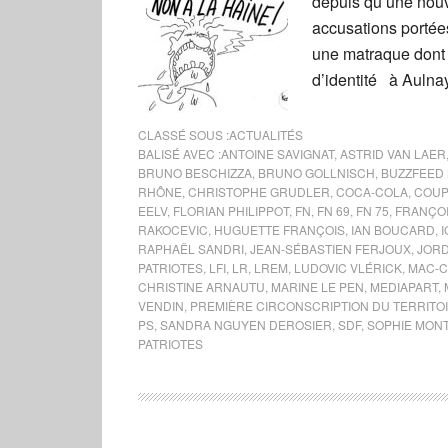
depuis qu’une nouv
accusations portées
une matraque dont i
d’identité à Aulnay
CLASSÉ SOUS :
ACTUALITÉS
BALISÉ AVEC :
ANTOINE SAVIGNAT
,
ASTRID VAN LAER
BRUNO BESCHIZZA
,
BRUNO GOLLNISCH
,
BUZZFEED
RHÔNE
,
CHRISTOPHE GRUDLER
,
COCA-COLA
,
COUP
EELV
,
FLORIAN PHILIPPOT
,
FN
,
FN 69
,
FN 75
,
FRANÇO
RAKOCEVIC
,
HUGUETTE FRANÇOIS
,
IAN BOUCARD
,
RAPHAËL SANDRI
,
JEAN-SÉBASTIEN FERJOUX
,
JOR
PATRIOTES
,
LFI
,
LR
,
LREM
,
LUDOVIC VLÉRICK
,
MAC-
CHRISTINE ARNAUTU
,
MARINE LE PEN
,
MEDIAPART
,
VENDIN
,
PREMIÈRE CIRCONSCRIPTION DU TERRITO
PS
,
SANDRA NGUYEN DEROSIER
,
SDF
,
SOPHIE MON
PATRIOTES