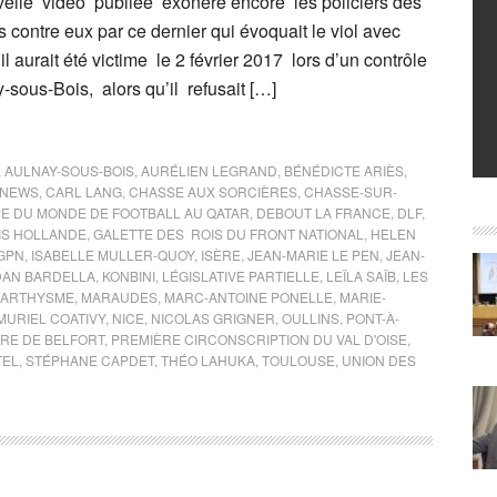
elle vidéo publiée exonère encore les policiers des
 contre eux par ce dernier qui évoquait le viol avec
l aurait été victime le 2 février 2017 lors d’un contrôle
-sous-Bois, alors qu’il refusait […]
,
AULNAY-SOUS-BOIS
,
AURÉLIEN LEGRAND
,
BÉNÉDICTE ARIÈS
,
 NEWS
,
CARL LANG
,
CHASSE AUX SORCIÈRES
,
CHASSE-SUR-
E DU MONDE DE FOOTBALL AU QATAR
,
DEBOUT LA FRANCE
,
DLF
,
IS HOLLANDE
,
GALETTE DES ROIS DU FRONT NATIONAL
,
HELEN
IGPN
,
ISABELLE MULLER-QUOY
,
ISÈRE
,
JEAN-MARIE LE PEN
,
JEAN-
DAN BARDELLA
,
KONBINI
,
LÉGISLATIVE PARTIELLE
,
LEÏLA SAÏB
,
LES
CARTHYSME
,
MARAUDES
,
MARC-ANTOINE PONELLE
,
MARIE-
MURIEL COATIVY
,
NICE
,
NICOLAS GRIGNER
,
OULLINS
,
PONT-À-
IRE DE BELFORT
,
PREMIÈRE CIRCONSCRIPTION DU VAL D'OISE
,
TEL
,
STÉPHANE CAPDET
,
THÉO LAHUKA
,
TOULOUSE
,
UNION DES