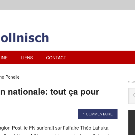
INE
LIENS
CONTACT
ne Ponelle
on nationale: tout ça pour
1 COMMENTAIRE
ngton Post, le FN surferait sur l’affaire Théo Lahuka