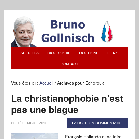
ARTICLES
BIOGRAPHIE
DOCTRINE
LIENS
CONTACT
Vous êtes ici :
Accueil
/
Archives pour Echorouk
La christianophobie n’est
pas une blague
23 DÉCEMBRE 2013
LAISSER UN COMMENTAIRE
François Hollande aime faire