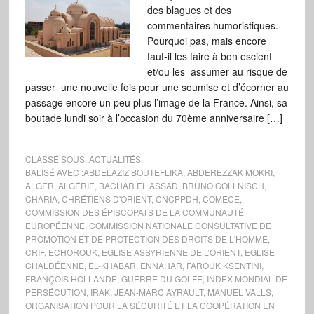
des blagues et des
commentaires humoristiques.
Pourquoi pas, mais encore
faut-il les faire à bon escient
et/ou les assumer au risque de
passer une nouvelle fois pour une soumise et d’écorner au
passage encore un peu plus l’image de la France. Ainsi, sa
boutade lundi soir à l’occasion du 70ème anniversaire […]
CLASSÉ SOUS :
ACTUALITÉS
BALISÉ AVEC :
ABDELAZIZ BOUTEFLIKA
,
ABDEREZZAK MOKRI
,
ALGER
,
ALGÉRIE
,
BACHAR EL ASSAD
,
BRUNO GOLLNISCH
,
CHARIA
,
CHRÉTIENS D'ORIENT
,
CNCPPDH
,
COMECE
,
COMMISSION DES ÉPISCOPATS DE LA COMMUNAUTÉ
EUROPÉENNE
,
COMMISSION NATIONALE CONSULTATIVE DE
PROMOTION ET DE PROTECTION DES DROITS DE L'HOMME
,
CRIF
,
ECHOROUK
,
EGLISE ASSYRIENNE DE L’ORIENT
,
EGLISE
CHALDÉENNE
,
EL-KHABAR
,
ENNAHAR
,
FAROUK KSENTINI
,
FRANÇOIS HOLLANDE
,
GUERRE DU GOLFE
,
INDEX MONDIAL DE
PERSÉCUTION
,
IRAK
,
JEAN-MARC AYRAULT
,
MANUEL VALLS
,
ORGANISATION POUR LA SÉCURITÉ ET LA COOPÉRATION EN