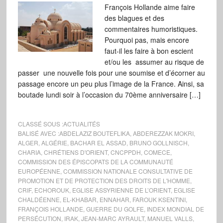
François Hollande aime faire
des blagues et des
commentaires humoristiques.
Pourquoi pas, mais encore
faut-il les faire à bon escient
et/ou les assumer au risque de
passer une nouvelle fois pour une soumise et d’écorner au
passage encore un peu plus l’image de la France. Ainsi, sa
boutade lundi soir à l’occasion du 70ème anniversaire […]
CLASSÉ SOUS :
ACTUALITÉS
BALISÉ AVEC :
ABDELAZIZ BOUTEFLIKA
,
ABDEREZZAK MOKRI
,
ALGER
,
ALGÉRIE
,
BACHAR EL ASSAD
,
BRUNO GOLLNISCH
,
CHARIA
,
CHRÉTIENS D'ORIENT
,
CNCPPDH
,
COMECE
,
COMMISSION DES ÉPISCOPATS DE LA COMMUNAUTÉ
EUROPÉENNE
,
COMMISSION NATIONALE CONSULTATIVE DE
PROMOTION ET DE PROTECTION DES DROITS DE L'HOMME
,
CRIF
,
ECHOROUK
,
EGLISE ASSYRIENNE DE L’ORIENT
,
EGLISE
CHALDÉENNE
,
EL-KHABAR
,
ENNAHAR
,
FAROUK KSENTINI
,
FRANÇOIS HOLLANDE
,
GUERRE DU GOLFE
,
INDEX MONDIAL DE
PERSÉCUTION
,
IRAK
,
JEAN-MARC AYRAULT
,
MANUEL VALLS
,