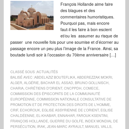
François Hollande aime faire
des blagues et des
commentaires humoristiques.
Pourquoi pas, mais encore
faut-il les faire à bon escient
et/ou les assumer au risque de
passer une nouvelle fois pour une soumise et d’écorner au
passage encore un peu plus l’image de la France. Ainsi, sa
boutade lundi soir à l’occasion du 70ème anniversaire […]
CLASSÉ SOUS :
ACTUALITÉS
BALISÉ AVEC :
ABDELAZIZ BOUTEFLIKA
,
ABDEREZZAK MOKRI
,
ALGER
,
ALGÉRIE
,
BACHAR EL ASSAD
,
BRUNO GOLLNISCH
,
CHARIA
,
CHRÉTIENS D'ORIENT
,
CNCPPDH
,
COMECE
,
COMMISSION DES ÉPISCOPATS DE LA COMMUNAUTÉ
EUROPÉENNE
,
COMMISSION NATIONALE CONSULTATIVE DE
PROMOTION ET DE PROTECTION DES DROITS DE L'HOMME
,
CRIF
,
ECHOROUK
,
EGLISE ASSYRIENNE DE L’ORIENT
,
EGLISE
CHALDÉENNE
,
EL-KHABAR
,
ENNAHAR
,
FAROUK KSENTINI
,
FRANÇOIS HOLLANDE
,
GUERRE DU GOLFE
,
INDEX MONDIAL DE
PERSÉCUTION
,
IRAK
,
JEAN-MARC AYRAULT
,
MANUEL VALLS
,