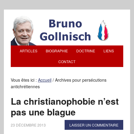
ARTICLES
BIOGRAPHIE
DOCTRINE
LIENS
CONTACT
Vous êtes ici :
Accueil
/
Archives pour persécutions
antichrétiennes
La christianophobie n’est
pas une blague
23 DÉCEMBRE 2013
LAISSER UN COMMENTAIRE