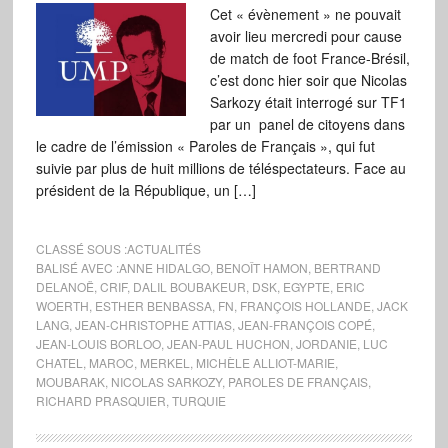
Cet « évènement » ne pouvait
avoir lieu mercredi pour cause
de match de foot France-Brésil,
c’est donc hier soir que Nicolas
Sarkozy était interrogé sur TF1
par un panel de citoyens dans
le cadre de l’émission « Paroles de Français », qui fut
suivie par plus de huit millions de téléspectateurs. Face au
président de la République, un […]
CLASSÉ SOUS :
ACTUALITÉS
BALISÉ AVEC :
ANNE HIDALGO
,
BENOÎT HAMON
,
BERTRAND
DELANOË
,
CRIF
,
DALIL BOUBAKEUR
,
DSK
,
EGYPTE
,
ERIC
WOERTH
,
ESTHER BENBASSA
,
FN
,
FRANÇOIS HOLLANDE
,
JACK
LANG
,
JEAN-CHRISTOPHE ATTIAS
,
JEAN-FRANÇOIS COPÉ
,
JEAN-LOUIS BORLOO
,
JEAN-PAUL HUCHON
,
JORDANIE
,
LUC
CHATEL
,
MAROC
,
MERKEL
,
MICHÈLE ALLIOT-MARIE
,
MOUBARAK
,
NICOLAS SARKOZY
,
PAROLES DE FRANÇAIS
,
RICHARD PRASQUIER
,
TURQUIE