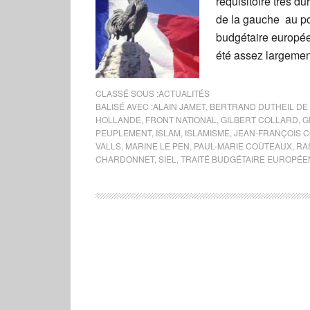
réquisitoire très d
de la gauche au pou
budgétaire européen
été assez largemen
CLASSÉ SOUS :
ACTUALITÉS
BALISÉ AVEC :
ALAIN JAMET
,
BERTRAND DUTHEIL DE
HOLLANDE
,
FRONT NATIONAL
,
GILBERT COLLARD
,
G
PEUPLEMENT
,
ISLAM
,
ISLAMISME
,
JEAN-FRANÇOIS 
VALLS
,
MARINE LE PEN
,
PAUL-MARIE COÛTEAUX
,
RA
CHARDONNET
,
SIEL
,
TRAITÉ BUDGÉTAIRE EUROPÉE