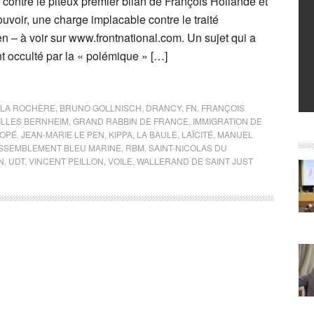
ur contre le piteux premier bilan de François Hollande et
voir, une charge implacable contre le traité
 – à voir sur www.frontnational.com. Un sujet qui a
t occulté par la « polémique » […]
 LA ROCHÈRE
,
BRUNO GOLLNISCH
,
DRANCY
,
FN
,
FRANÇOIS
ILLES BERNHEIM
,
GRAND RABBIN DE FRANCE
,
IMMIGRATION DE
COPÉ
,
JEAN-MARIE LE PEN
,
KIPPA
,
LA BAULE
,
LAÏCITÉ
,
MANUEL
SSEMBLEMENT BLEU MARINE
,
RBM
,
SAINT-NICOLAS DU
N
,
UDT
,
VINCENT PEILLON
,
VOILE
,
WALLERAND DE SAINT JUST