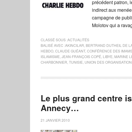
précédent patron, 
indirect aux menées
campagne de publici
Molotov qui a rava
CLASSÉ SOUS :
ACTUALITÉS
BALISÉ AVEC :
AKINCILAR
,
BERTRAND DUTHEIL DE L
HEBDO
,
CLAUDE GUÉANT
,
CONFÉRENCE DES IMAMS
ISLAMISME
,
JEAN-FRANÇOIS COPÉ
,
LIBYE
,
MARINE L
CHARBONNIER
,
TUNISIE
,
UNION DES ORGANISATION
Le plus grand centre i
Annecy…
21 JANVIER 2010