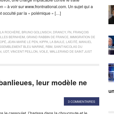
 – à voir sur www.frontnational.com. Un sujet qui a
t occulté par la « polémique » […]
 LA ROCHÈRE
,
BRUNO GOLLNISCH
,
DRANCY
,
FN
,
FRANÇOIS
ILLES BERNHEIM
,
GRAND RABBIN DE FRANCE
,
IMMIGRATION DE
COPÉ
,
JEAN-MARIE LE PEN
,
KIPPA
,
LA BAULE
,
LAÏCITÉ
,
MANUEL
SSEMBLEMENT BLEU MARINE
,
RBM
,
SAINT-NICOLAS DU
N
,
UDT
,
VINCENT PEILLON
,
VOILE
,
WALLERAND DE SAINT JUST
 banlieues, leur modèle ne
un
3 COMMENTAIRES
le cassoulet, l’harissa dans la choucroute et le