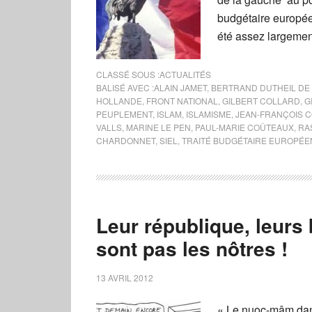
budgétaire européen
été assez largemen
CLASSÉ SOUS :
ACTUALITÉS
BALISÉ AVEC :
ALAIN JAMET
,
BERTRAND DUTHEIL DE
HOLLANDE
,
FRONT NATIONAL
,
GILBERT COLLARD
,
G
PEUPLEMENT
,
ISLAM
,
ISLAMISME
,
JEAN-FRANÇOIS 
VALLS
,
MARINE LE PEN
,
PAUL-MARIE COÛTEAUX
,
RA
CHARDONNET
,
SIEL
,
TRAITÉ BUDGÉTAIRE EUROPÉE
Leur république, leurs
sont pas les nôtres !
13 AVRIL 2012
« Le nuoc-mâm dans 