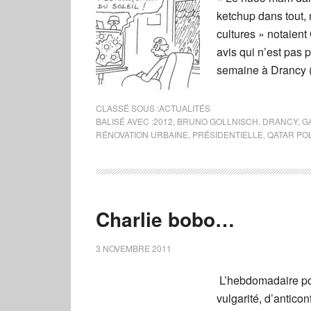
ketchup dans tout, 
cultures » notaient
avis qui n’est pas
semaine à Drancy (
CLASSÉ SOUS :
ACTUALITÉS
BALISÉ AVEC :
2012
,
BRUNO GOLLNISCH
,
DRANCY
,
G
RÉNOVATION URBAINE
,
PRÉSIDENTIELLE
,
QATAR POL
Charlie bobo…
3 NOVEMBRE 2011
L’hebdomadaire po
vulgarité, d’antico