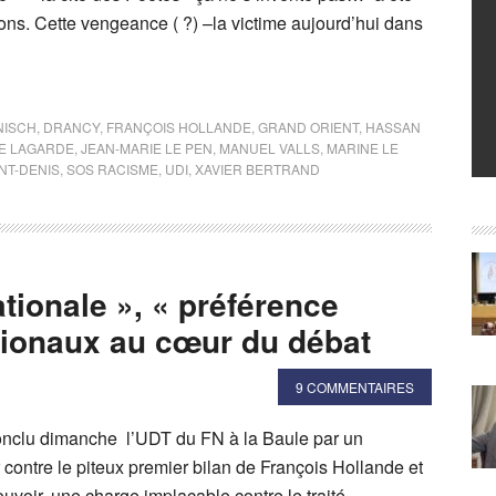
ons. Cette vengeance ( ?) –la victime aujourd’hui dans
NISCH
,
DRANCY
,
FRANÇOIS HOLLANDE
,
GRAND ORIENT
,
HASSAN
E LAGARDE
,
JEAN-MARIE LE PEN
,
MANUEL VALLS
,
MARINE LE
NT-DENIS
,
SOS RACISME
,
UDI
,
XAVIER BERTRAND
nationale », « préférence
tionaux au cœur du débat
9 COMMENTAIRES
onclu dimanche l’UDT du FN à la Baule par un
ur contre le piteux premier bilan de François Hollande et
voir, une charge implacable contre le traité