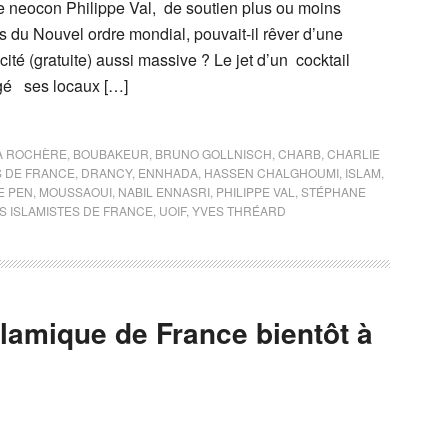
le neocon Philippe Val, de soutien plus ou moins
 du Nouvel ordre mondial, pouvait-il rêver d’une
té (gratuite) aussi massive ? Le jet d’un cocktail
gé ses locaux […]
A ROCHÈRE
,
BOUBAKEUR
,
BRUNO GOLLNISCH
,
CHARB
,
CHARLIE
 DE FRANCE
,
DRANCY
,
ENNHADA
,
HASSEN CHALGHOUMI
,
ISLAM
,
E PEN
,
MOUSSAOUI
,
NABIL ENNASRI
,
PHILIPPE VAL
,
STÉPHANE
S ISLAMISTES DE FRANCE
,
UOIF
,
YVES THRÉARD
slamique de France bientôt à