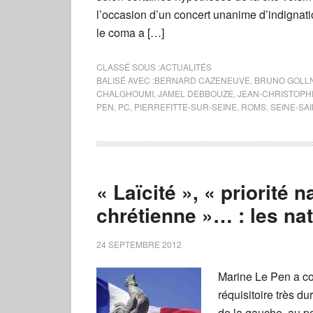
l’occasion d’un concert unanime d’indignati
le coma a […]
CLASSÉ SOUS :
ACTUALITÉS
BALISÉ AVEC :
BERNARD CAZENEUVE
,
BRUNO GOLL
CHALGHOUMI
,
JAMEL DEBBOUZE
,
JEAN-CHRISTOPH
PEN
,
PC
,
PIERREFITTE-SUR-SEINE
,
ROMS
,
SEINE-SAI
« Laïcité », « priorité 
chrétienne »… : les na
24 SEPTEMBRE 2012
Marine Le Pen a c
réquisitoire très d
de la gauche au pou