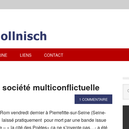
INE
LIENS
CONTACT
 société multiconflictuelle
1 COMMENTAIRE
Rom vendredi dernier à Pierrefitte-sur-Seine (Seine-
 laissé pratiquement pour mort par une bande issue
e – « la cité des Poètes» ça ne s’invente pas…- a été