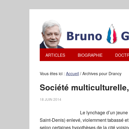
ARTICLES
BIOGRAPHIE
DOCTR
Vous êtes ici :
Accueil
/
Archives pour Drancy
Société multiculturelle,
18 JUIN 2014
Le lynchage d’un jeune 
Saint-Denis) enlevé, violemment tabassé et
selon certaines hypothèses de la cité voisin