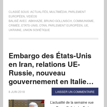
CLASSÉ SOUS :
ACTUALITÉS
,
MULTIMÉDIA
,
PARLEMENT
EUROPÉEN
,
VIDÉOS
BALISÉ AVEC :
ABKHAZIE
,
BRUNO GOLLNISCH
,
COMMUNISME
,
CRIMÉE
,
ETATS-UNIS
,
OTAN
,
PARLEMENT EUROPÉEN
,
UE
,
UKRAINE
,
UNION SOVIÉTIQUE
Embargo des États-Unis
en Iran, relations UE-
Russie, nouveau
gouvernement en Italie…
8 JUIN 2018
LAISSER UN COMMENTAIRE
L’actualité de la semaine vue