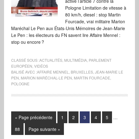
active l’article 7 contre la
Pologne Limitation de vitesse à
80 km/h, diesel : stop Martin
Fourcade, vrai militaire Marion
Maréchal Le Pen aux États-Unis Mémoires de Jean-Marie
Le Pen : les électeurs du FN savent lire Affaire Mennel :
stop ou encore ?
CLASSÉ SOUS :
ACTUALITÉS
,
MULTIMÉDIA
,
PARLEMENT
EUROPÉEN
,
VIDÉOS
BALISÉ AVEC :
AFFAIRE MENNEL
,
BRUXELLES
,
JEAN-MARIE LE
PEN
,
MARION MARÉCHAL-LE PEN
,
MARTIN FOURCADE
,
POLOGNE
« Page précédente
1
2
3
4
5
…
88
Page suivante »