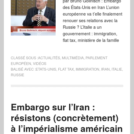
par Bruno Gollnisch : Embargo
des États-Unis en Iran L’union
européenne va t’elle finalement
renouer ses relations avec la
Russie ? L’Italie a un
gouvernement : immigration,
flat tax, ministère de la famille
CLASSÉ SOUS :
ACTUALITÉS
,
MULTIMÉDIA
,
PARLEMENT
EUROPÉEN
,
VIDÉOS
BALISÉ AVEC :
ETATS-UNIS
,
FLAT TAX
,
IMMIGRATION
,
IRAN
,
ITALIE
,
RUSSIE
Embargo sur l’Iran :
résistons (concrètement)
à l’impérialisme américain