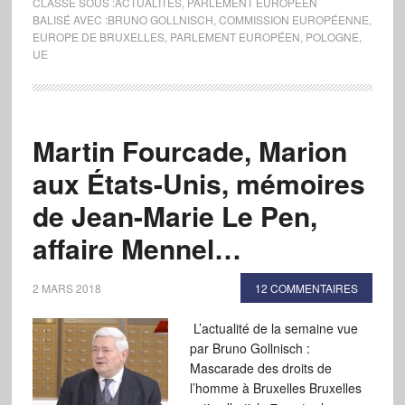
CLASSÉ SOUS :
ACTUALITÉS
,
PARLEMENT EUROPÉEN
BALISÉ AVEC :
BRUNO GOLLNISCH
,
COMMISSION EUROPÉENNE
,
EUROPE DE BRUXELLES
,
PARLEMENT EUROPÉEN
,
POLOGNE
,
UE
Martin Fourcade, Marion
aux États-Unis, mémoires
de Jean-Marie Le Pen,
affaire Mennel…
2 MARS 2018
12 COMMENTAIRES
L’actualité de la semaine vue
par Bruno Gollnisch :
Mascarade des droits de
l’homme à Bruxelles Bruxelles