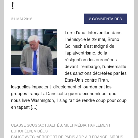
!
31 MAI 2018
2 COMMENTAIRES
Lors d’une intervention dans
l’hémicycle le 29 mai, Bruno
Gollnisch s’est indigné de
l’aplatventrisme, de la
résignation des européens
devant l’embargo, l’universalité
des sanctions décrétées par les
Etas-Unis contre l’Iran,
lesquelles impactent directement et lourdement les
groupes français. Dans cette guerre économique que
nous livre Washington, il s’agirait de rendre coup pour coup
en tapant […]
CLASSÉ SOUS :
ACTUALITÉS
,
MULTIMÉDIA
,
PARLEMENT
EUROPÉEN
,
VIDÉOS
BALISÉ AVEC :
AÉROPORT DE PARIS ADP
,
AIR FRANCE
,
AIRBUS
,