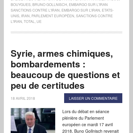
BOUYGUES
,
BRUNO GOLLNISCH
,
EMBARGO SUR L'IRAN
SANCTIONS CONTRE L'IRAN
,
EMBARGO SUR L’IRAN
,
ETATS-
UNIS
,
IRAN
,
PARLEMENT EUROPÉEN
,
SANCTIONS CONTRE
L'IRAN
,
TOTAL
,
UE
Syrie, armes chimiques,
bombardements :
beaucoup de questions et
peu de certitudes
18 AVRIL 2018
LAISSER UN COMMENTAIRE
Lors du débat en séance
plénière du Parlement
européen ce mardi 17 avril
2018, Buno Gollnisch revenait