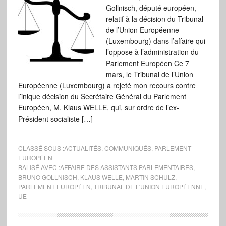
Gollnisch, député européen,
relatif à la décision du Tribunal
de l’Union Européenne
(Luxembourg) dans l’affaire qui
l’oppose à l’administration du
Parlement Européen Ce 7
mars, le Tribunal de l’Union
Européenne (Luxembourg) a rejeté mon recours contre
l’inique décision du Secrétaire Général du Parlement
Européen, M. Klaus WELLE, qui, sur ordre de l’ex-
Président socialiste […]
CLASSÉ SOUS :
ACTUALITÉS
,
COMMUNIQUÉS
,
PARLEMENT
EUROPÉEN
BALISÉ AVEC :
AFFAIRE DES ASSISTANTS PARLEMENTAIRES
,
BRUNO GOLLNISCH
,
KLAUS WELLE
,
MARTIN SCHULZ
,
PARLEMENT EUROPÉEN
,
TRIBUNAL DE L'UNION EUROPÉENNE
,
UE