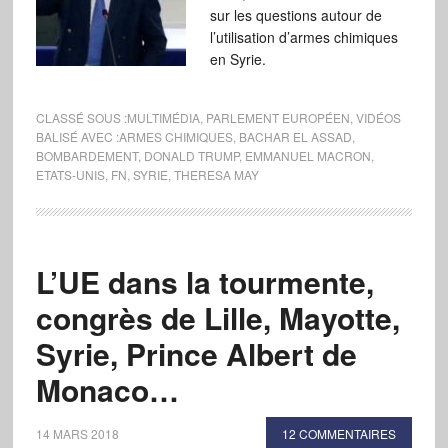
sur les questions autour de
l’utilisation d’armes chimiques
en Syrie.
CLASSÉ SOUS :
MULTIMÉDIA
,
PARLEMENT EUROPÉEN
,
VIDÉOS
BALISÉ AVEC :
ARMES CHIMIQUES
,
BACHAR EL ASSAD
,
BOMBARDEMENT
,
DONALD TRUMP
,
EMMANUEL MACRON
,
ETATS-UNIS
,
FN
,
SYRIE
,
THERESA MAY
L’UE dans la tourmente,
congrès de Lille, Mayotte,
Syrie, Prince Albert de
Monaco…
14 MARS 2018
12 COMMENTAIRES