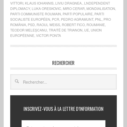
VITTORI
,
KLAUS IOHANNIS
,
LIVIU DRAGNEA.
,
LNDEPENDENT
DIPLOMACY
,
LUKA ORESKOVIC
,
MIRO CERAR
,
MONDIALISATION
,
PARTI COMMUNISTE ROUMAIN
,
PARTI POPULAIRE
,
PARTI
SOCIALISTE EUROPÉEN
,
PCR
,
PEDRO AGRAMUNT
,
PNL
,
PRO
ROMÂNIA
,
PSD
,
RAOUL WEISS
,
ROBERT FICO
,
ROUMANIE
,
TEODOR MELEȘCANU
,
TRAITÉ DE TRIANON
,
UE
,
UNION
EUROPÉENNE
,
VICTOR PONTA
RECHERCHER
INSCRIVEZ-VOUS À LA LETTRE D’INFORMATION