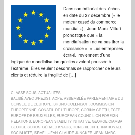
Dans son éditorial des échos
en date du 27 décembre (« le
moteur cassé du commerce
mondial »), Jean-Marc Vittori
pronostique que « la
mondialisation ne va pas tirer la
croissance ». « Les entreprises
écrit-il, reviennent d’une
logique de mondialisation qu’elles avaient poussée à
l’extrême. Elles veulent désormais se rapprocher de leurs
clients et réduire la fragilité de […]
CLASSÉ SOUS :
ACTUALITÉS
BALISÉ AVEC :
#REZIST
,
ACPE
,
ASSEMBLÉE PARLEMENTAIRE DU
CONSEIL DE L’EUROPE
,
BRUNO GOLLNISCH
,
COMMISSION
EUROPÉENNE
,
CONSEIL DE L'EUROPE
,
CORINA CREȚU
,
ECFR
,
EUROPE DE BRUXELLES
,
EUROPEAN COUNCIL ON FOREIGN
RELATIONS
,
EUROPEAN STABILITY INITIATIVE
,
GEORGE CIAMBA
,
GEORGE SOROS
,
GÉRALD KNAUS
,
HONGRIE
,
INTERNATIONALE
SOCIALISTE
,
ISRAËL
,
JEAN-CLAUDE JUNCKER
,
JEAN-MARC