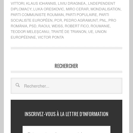
VITTORI
,
KLAUS IOHANNIS
,
LIVIU DRAGNEA.
,
LNDEPENDENT
DIPLOMACY
,
LUKA ORESKOVIC
,
MIRO CERAR
,
MONDIALISATION
,
PARTI COMMUNISTE ROUMAIN
,
PARTI POPULAIRE
,
PARTI
SOCIALISTE EUROPÉEN
,
PCR
,
PEDRO AGRAMUNT
,
PNL
,
PRO
ROMÂNIA
,
PSD
,
RAOUL WEISS
,
ROBERT FICO
,
ROUMANIE
,
TEODOR MELEȘCANU
,
TRAITÉ DE TRIANON
,
UE
,
UNION
EUROPÉENNE
,
VICTOR PONTA
RECHERCHER
INSCRIVEZ-VOUS À LA LETTRE D’INFORMATION