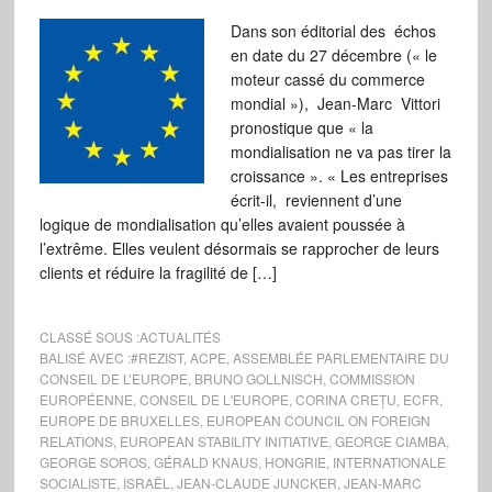
Dans son éditorial des échos
en date du 27 décembre (« le
moteur cassé du commerce
mondial »), Jean-Marc Vittori
pronostique que « la
mondialisation ne va pas tirer la
croissance ». « Les entreprises
écrit-il, reviennent d’une
logique de mondialisation qu’elles avaient poussée à
l’extrême. Elles veulent désormais se rapprocher de leurs
clients et réduire la fragilité de […]
CLASSÉ SOUS :
ACTUALITÉS
BALISÉ AVEC :
#REZIST
,
ACPE
,
ASSEMBLÉE PARLEMENTAIRE DU
CONSEIL DE L’EUROPE
,
BRUNO GOLLNISCH
,
COMMISSION
EUROPÉENNE
,
CONSEIL DE L'EUROPE
,
CORINA CREȚU
,
ECFR
,
EUROPE DE BRUXELLES
,
EUROPEAN COUNCIL ON FOREIGN
RELATIONS
,
EUROPEAN STABILITY INITIATIVE
,
GEORGE CIAMBA
,
GEORGE SOROS
,
GÉRALD KNAUS
,
HONGRIE
,
INTERNATIONALE
SOCIALISTE
,
ISRAËL
,
JEAN-CLAUDE JUNCKER
,
JEAN-MARC