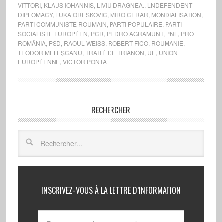
VITTORI
,
KLAUS IOHANNIS
,
LIVIU DRAGNEA.
,
LNDEPENDENT
DIPLOMACY
,
LUKA ORESKOVIC
,
MIRO CERAR
,
MONDIALISATION
,
PARTI COMMUNISTE ROUMAIN
,
PARTI POPULAIRE
,
PARTI
SOCIALISTE EUROPÉEN
,
PCR
,
PEDRO AGRAMUNT
,
PNL
,
PRO
ROMÂNIA
,
PSD
,
RAOUL WEISS
,
ROBERT FICO
,
ROUMANIE
,
TEODOR MELEȘCANU
,
TRAITÉ DE TRIANON
,
UE
,
UNION
EUROPÉENNE
,
VICTOR PONTA
RECHERCHER
INSCRIVEZ-VOUS À LA LETTRE D’INFORMATION