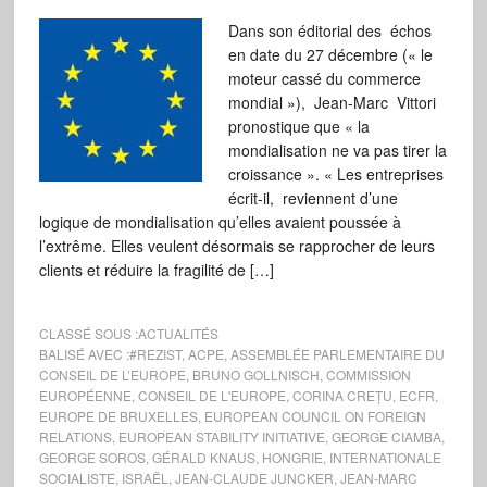
Dans son éditorial des échos
en date du 27 décembre (« le
moteur cassé du commerce
mondial »), Jean-Marc Vittori
pronostique que « la
mondialisation ne va pas tirer la
croissance ». « Les entreprises
écrit-il, reviennent d’une
logique de mondialisation qu’elles avaient poussée à
l’extrême. Elles veulent désormais se rapprocher de leurs
clients et réduire la fragilité de […]
CLASSÉ SOUS :
ACTUALITÉS
BALISÉ AVEC :
#REZIST
,
ACPE
,
ASSEMBLÉE PARLEMENTAIRE DU
CONSEIL DE L’EUROPE
,
BRUNO GOLLNISCH
,
COMMISSION
EUROPÉENNE
,
CONSEIL DE L'EUROPE
,
CORINA CREȚU
,
ECFR
,
EUROPE DE BRUXELLES
,
EUROPEAN COUNCIL ON FOREIGN
RELATIONS
,
EUROPEAN STABILITY INITIATIVE
,
GEORGE CIAMBA
,
GEORGE SOROS
,
GÉRALD KNAUS
,
HONGRIE
,
INTERNATIONALE
SOCIALISTE
,
ISRAËL
,
JEAN-CLAUDE JUNCKER
,
JEAN-MARC