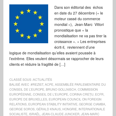
Dans son éditorial des échos
en date du 27 décembre (« le
moteur cassé du commerce
mondial »), Jean-Marc Vittori
pronostique que « la
mondialisation ne va pas tirer la
croissance ». « Les entreprises
écrit-il, reviennent d’une
logique de mondialisation qu’elles avaient poussée à
l’extrême. Elles veulent désormais se rapprocher de leurs
clients et réduire la fragilité de […]
CLASSÉ SOUS :
ACTUALITÉS
BALISÉ AVEC :
#REZIST
,
ACPE
,
ASSEMBLÉE PARLEMENTAIRE DU
CONSEIL DE L’EUROPE
,
BRUNO GOLLNISCH
,
COMMISSION
EUROPÉENNE
,
CONSEIL DE L'EUROPE
,
CORINA CREȚU
,
ECFR
,
EUROPE DE BRUXELLES
,
EUROPEAN COUNCIL ON FOREIGN
RELATIONS
,
EUROPEAN STABILITY INITIATIVE
,
GEORGE CIAMBA
,
GEORGE SOROS
,
GÉRALD KNAUS
,
HONGRIE
,
INTERNATIONALE
SOCIALISTE
,
ISRAËL
,
JEAN-CLAUDE JUNCKER
,
JEAN-MARC