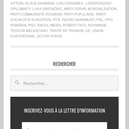
VITTORI
,
KLAUS IOHANNIS
,
LIVIU DRAGNEA.
,
LNDEPENDENT
DIPLOMACY
,
LUKA ORESKOVIC
,
MIRO CERAR
,
MONDIALISATION
,
PARTI COMMUNISTE ROUMAIN
,
PARTI POPULAIRE
,
PARTI
SOCIALISTE EUROPÉEN
,
PCR
,
PEDRO AGRAMUNT
,
PNL
,
PRO
ROMÂNIA
,
PSD
,
RAOUL WEISS
,
ROBERT FICO
,
ROUMANIE
,
TEODOR MELEȘCANU
,
TRAITÉ DE TRIANON
,
UE
,
UNION
EUROPÉENNE
,
VICTOR PONTA
RECHERCHER
INSCRIVEZ-VOUS À LA LETTRE D’INFORMATION