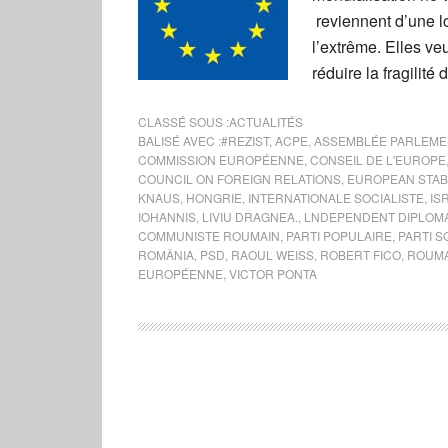
reviennent d’une l
l’extrême. Elles ve
réduire la fragilité 
CLASSÉ SOUS :
ACTUALITÉS
BALISÉ AVEC :
#REZIST
,
ACPE
,
ASSEMBLÉE PARLEMEN
COMMISSION EUROPÉENNE
,
CONSEIL DE L'EUROPE
COUNCIL ON FOREIGN RELATIONS
,
EUROPEAN STABIL
KNAUS
,
HONGRIE
,
INTERNATIONALE SOCIALISTE
,
IS
IOHANNIS
,
LIVIU DRAGNEA.
,
LNDEPENDENT DIPLOM
COMMUNISTE ROUMAIN
,
PARTI POPULAIRE
,
PARTI S
ROMÂNIA
,
PSD
,
RAOUL WEISS
,
ROBERT FICO
,
ROUMA
EUROPÉENNE
,
VICTOR PONTA