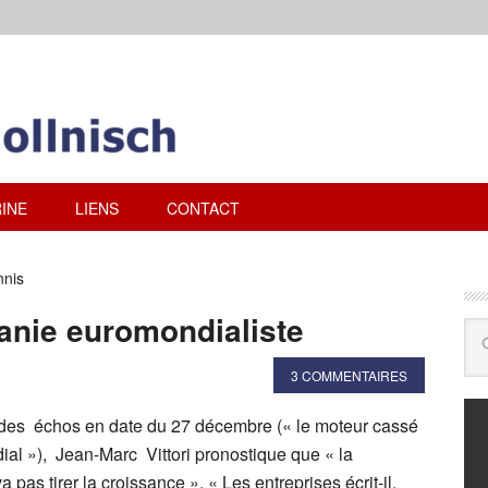
INE
LIENS
CONTACT
nnis
ie euromondialiste
3 COMMENTAIRES
 des échos en date du 27 décembre (« le moteur cassé
l »), Jean-Marc Vittori pronostique que « la
 pas tirer la croissance ». « Les entreprises écrit-il,