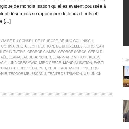
ogique de mondialisation qu’elles avaient poussée à
ulent désormais se rapprocher de leurs clients et
de […]
TAIRE DU CONSEIL DE L’EUROPE
,
BRUNO GOLLNISCH
,
,
CORINA CREȚU
,
ECFR
,
EUROPE DE BRUXELLES
,
EUROPEAN
ITY INITIATIVE
,
GEORGE CIAMBA
,
GEORGE SOROS
,
GÉRALD
RAËL
,
JEAN-CLAUDE JUNCKER
,
JEAN-MARC VITTORI
,
KLAUS
ACY
,
LUKA ORESKOVIC
,
MIRO CERAR
,
MONDIALISATION
,
PARTI
OCIALISTE EUROPÉEN
,
PCR
,
PEDRO AGRAMUNT
,
PNL
,
PRO
NIE
,
TEODOR MELEȘCANU
,
TRAITÉ DE TRIANON
,
UE
,
UNION