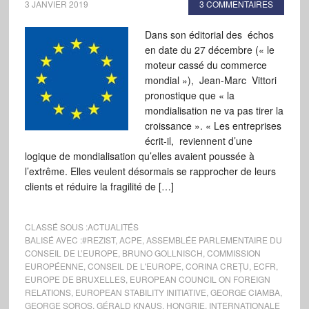
3 JANVIER 2019
3 COMMENTAIRES
Dans son éditorial des échos
en date du 27 décembre (« le
moteur cassé du commerce
mondial »), Jean-Marc Vittori
pronostique que « la
mondialisation ne va pas tirer la
croissance ». « Les entreprises
écrit-il, reviennent d’une
logique de mondialisation qu’elles avaient poussée à
l’extrême. Elles veulent désormais se rapprocher de leurs
clients et réduire la fragilité de […]
CLASSÉ SOUS :
ACTUALITÉS
BALISÉ AVEC :
#REZIST
,
ACPE
,
ASSEMBLÉE PARLEMENTAIRE DU
CONSEIL DE L’EUROPE
,
BRUNO GOLLNISCH
,
COMMISSION
EUROPÉENNE
,
CONSEIL DE L'EUROPE
,
CORINA CREȚU
,
ECFR
,
EUROPE DE BRUXELLES
,
EUROPEAN COUNCIL ON FOREIGN
RELATIONS
,
EUROPEAN STABILITY INITIATIVE
,
GEORGE CIAMBA
,
GEORGE SOROS
,
GÉRALD KNAUS
,
HONGRIE
,
INTERNATIONALE