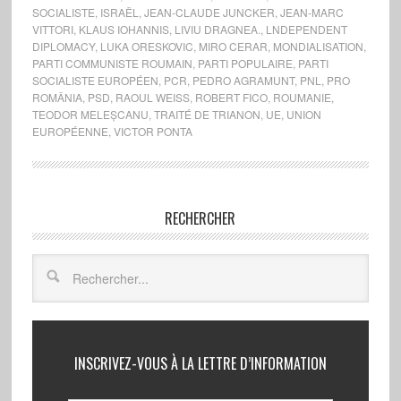
SOCIALISTE
,
ISRAËL
,
JEAN-CLAUDE JUNCKER
,
JEAN-MARC
VITTORI
,
KLAUS IOHANNIS
,
LIVIU DRAGNEA.
,
LNDEPENDENT
DIPLOMACY
,
LUKA ORESKOVIC
,
MIRO CERAR
,
MONDIALISATION
,
PARTI COMMUNISTE ROUMAIN
,
PARTI POPULAIRE
,
PARTI
SOCIALISTE EUROPÉEN
,
PCR
,
PEDRO AGRAMUNT
,
PNL
,
PRO
ROMÂNIA
,
PSD
,
RAOUL WEISS
,
ROBERT FICO
,
ROUMANIE
,
TEODOR MELEȘCANU
,
TRAITÉ DE TRIANON
,
UE
,
UNION
EUROPÉENNE
,
VICTOR PONTA
RECHERCHER
INSCRIVEZ-VOUS À LA LETTRE D’INFORMATION