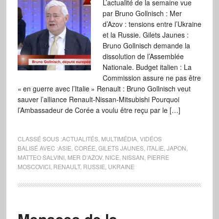
L’actualité de la semaine vue
par Bruno Gollnisch : Mer
d’Azov : tensions entre l’Ukraine
et la Russie. Gilets Jaunes :
Bruno Gollnisch demande la
dissolution de l’Assemblée
Nationale. Budget italien : La
Commission assure ne pas être
« en guerre avec l’Italie » Renault : Bruno Gollnisch veut
sauver l’alliance Renault-Nissan-Mitsubishi Pourquoi
l’Ambassadeur de Corée a voulu être reçu par le […]
CLASSÉ SOUS :
ACTUALITÉS
,
MULTIMÉDIA
,
VIDÉOS
BALISÉ AVEC :
ASIE
,
CORÉE
,
GILETS JAUNES
,
ITALIE
,
JAPON
,
MATTEO SALVINI
,
MER D'AZOV
,
NICE
,
NISSAN
,
PIERRE
MOSCOVICI
,
RENAULT
,
RUSSIE
,
UKRAINE
Menaces de la