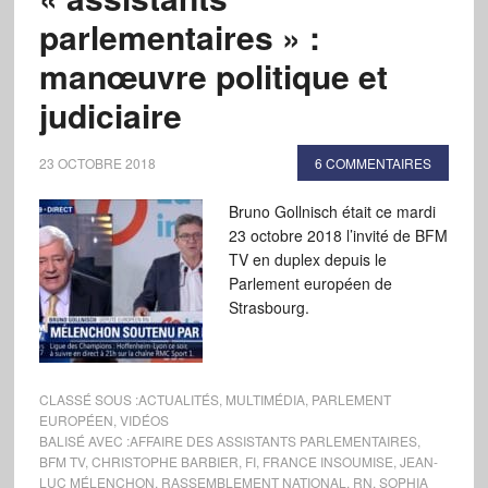
parlementaires » :
manœuvre politique et
judiciaire
23 OCTOBRE 2018
6 COMMENTAIRES
Bruno Gollnisch était ce mardi
23 octobre 2018 l’invité de BFM
TV en duplex depuis le
Parlement européen de
Strasbourg.
CLASSÉ SOUS :
ACTUALITÉS
,
MULTIMÉDIA
,
PARLEMENT
EUROPÉEN
,
VIDÉOS
BALISÉ AVEC :
AFFAIRE DES ASSISTANTS PARLEMENTAIRES
,
BFM TV
,
CHRISTOPHE BARBIER
,
FI
,
FRANCE INSOUMISE
,
JEAN-
LUC MÉLENCHON
,
RASSEMBLEMENT NATIONAL
,
RN
,
SOPHIA