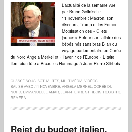
L’actualité de la semaine vue
par Bruno Gollnisch :
11 novembre : Macron, son
discours, Trump et les Femen
Mobilisation des « Gilets
jaunes » Retour sur l’affaire des
bébés nés sans bras Bilan du
voyage parlementaire en Corée
du Nord Angela Merkel et « l’avenir de l’Europe » L’Italie
tient bien tête à Bruxelles Hommage à Jean-Pierre Stirbois
CLASSÉ SOUS :
ACTUALITÉS
,
MULTIMÉDIA
,
VIDÉOS
BALISÉ AVEC :
11 NOVEMBRE
,
ANGELA MERKEL
,
CORÉE DU
NORD
,
EMMANUELLE AMAR
,
JEAN-PIERRE STIRBOIS
,
REGISTRE
REMERA
Rejet du budget italien,