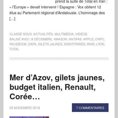
prend la suite de Total en Iran :
« l’Europe » devait intervenir ! Espagne : Vox obtient 12
élus au Parlement régional d’Andalousie. L’hommage des
[…]
CLASSÉ SOUS :
ACTUALITÉS
,
MULTIMÉDIA
,
VIDÉOS
BALISÉ AVEC :
8 DÉCEMBRE
,
AMAZON
,
ANTIFAS
,
APPLE
,
CNPC
,
FACEBOOK
,
GAFA
,
GILETS JAUNES
,
IDENTITAIRES
,
IRAN
,
LYON
,
TOTAL
Mer d’Azov, gilets jaunes,
budget italien, Renault,
Corée…
29 NOVEMBRE 2018
7 COMMENTAIRES