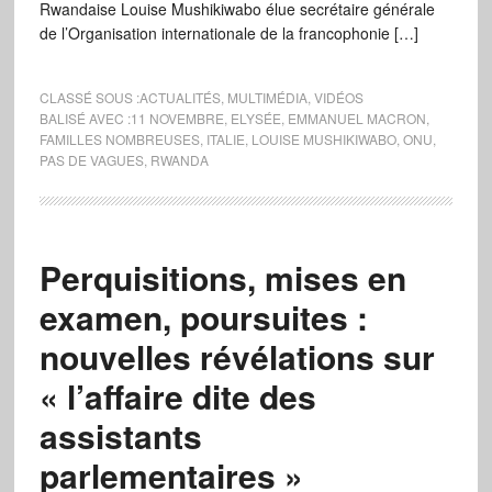
Rwandaise Louise Mushikiwabo élue secrétaire générale
de l’Organisation internationale de la francophonie […]
CLASSÉ SOUS :
ACTUALITÉS
,
MULTIMÉDIA
,
VIDÉOS
BALISÉ AVEC :
11 NOVEMBRE
,
ELYSÉE
,
EMMANUEL MACRON
,
FAMILLES NOMBREUSES
,
ITALIE
,
LOUISE MUSHIKIWABO
,
ONU
,
PAS DE VAGUES
,
RWANDA
Perquisitions, mises en
examen, poursuites :
nouvelles révélations sur
« l’affaire dite des
assistants
parlementaires »