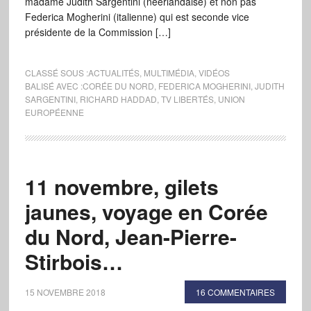
madame Judith Sargentini (néerlandaise) et non pas
Federica Mogherini (italienne) qui est seconde vice
présidente de la Commission […]
CLASSÉ SOUS :
ACTUALITÉS
,
MULTIMÉDIA
,
VIDÉOS
BALISÉ AVEC :
CORÉE DU NORD
,
FEDERICA MOGHERINI
,
JUDITH
SARGENTINI
,
RICHARD HADDAD
,
TV LIBERTÉS
,
UNION
EUROPÉENNE
11 novembre, gilets
jaunes, voyage en Corée
du Nord, Jean-Pierre-
Stirbois…
15 NOVEMBRE 2018
16 COMMENTAIRES