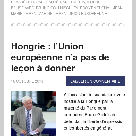
CLASSÉ SOUS :
ACTUALITÉS
,
MULTIMÉDIA
,
VIDÉOS
BALISÉ AVEC :
BRUNO GOLLNISCH
,
FN
,
FRONT NATIONAL
,
JEAN-
MARIE LE PEN
,
MARINE LE PEN
,
UNION EUROPÉENNE
Hongrie : l’Union
européenne n’a pas de
leçon à donner
16 OCTOBRE 2018
LAISSER UN COMMENTAIRE
À l’occasion du scandaleux vote
hostile à la Hongrie par la
majorité du Parlement
européen, Bruno Gollnisch
défendait la liberté d’expression
et les libertés en général.