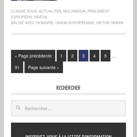
CLASSÉ SOUS :
ACTUALITÉS
,
MULTIMÉDIA
,
PARLEMENT
EUROPÉEN
,
VIDÉOS
BALISÉ AVEC :
HONGRIE
,
UNION EUROPÉENNE
,
VIKTOR ORBAN
« Page précédente
1
2
3
4
5
…
31
Page suivante »
RECHERCHER