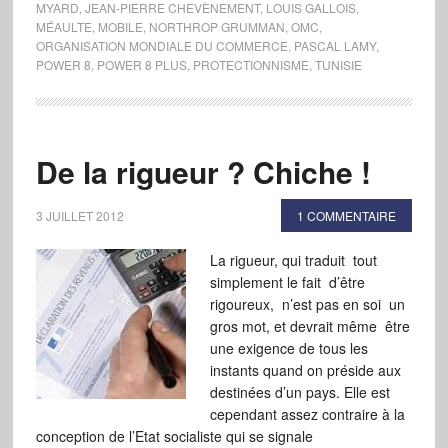
MYARD
,
JEAN-PIERRE CHEVÈNEMENT
,
LOUIS GALLOIS
,
MÉAULTE
,
MOBILE
,
NORTHROP GRUMMAN
,
OMC
,
ORGANISATION MONDIALE DU COMMERCE
,
PASCAL LAMY
,
POWER 8
,
POWER 8 PLUS
,
PROTECTIONNISME
,
TUNISIE
De la rigueur ? Chiche !
3 JUILLET 2012
1 COMMENTAIRE
La rigueur, qui traduit tout
simplement le fait d’être
rigoureux, n’est pas en soi un
gros mot, et devrait même être
une exigence de tous les
instants quand on préside aux
destinées d’un pays. Elle est
cependant assez contraire à la
conception de l’Etat socialiste qui se signale