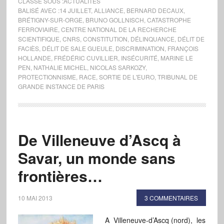
CLASSÉ SOUS :
ACTUALITÉS
BALISÉ AVEC :
14 JUILLET
,
ALLIANCE
,
BERNARD DECAUX
,
BRÉTIGNY-SUR-ORGE
,
BRUNO GOLLNISCH
,
CATASTROPHE
FERROVIAIRE
,
CENTRE NATIONAL DE LA RECHERCHE
SCIENTIFIQUE
,
CNRS
,
CONSTITUTION
,
DÉLINQUANCE
,
DÉLIT DE
FACIÈS
,
DÉLIT DE SALE GUEULE
,
DISCRIMINATION
,
FRANÇOIS
HOLLANDE
,
FRÉDÉRIC CUVILLIER
,
INSÉCURITÉ
,
MARINE LE
PEN
,
NATHALIE MICHEL
,
NICOLAS SARKOZY
,
PROTECTIONNISME
,
RACE
,
SORTIE DE L'EURO
,
TRIBUNAL DE
GRANDE INSTANCE DE PARIS
De Villeneuve d’Ascq à
Savar, un monde sans
frontières…
10 MAI 2013
3 COMMENTAIRES
A Villeneuve-d’Ascq (nord), les