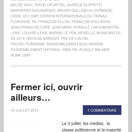
BALISÉ AVEC :
ARCELOR MITTAL
,
AURÉLIE FILIPPETTI
,
BARRIÈRES DOUANIÈRES
,
BRUNO GOLLNISCH
,
CHÔMAGE
,
CRISE DE L’UMP
,
DIVISION INTERNATIONALE DU TRAVAIL
,
FLORANGE
,
FN
,
FRANÇOIS FILLON
,
FRANÇOIS HOLLANDE
,
JEAN-FRANÇOIS COPÉ
,
JEAN-MARC AYRAULT
,
LAKSHMI MITTAL
,
LENS
,
LOUVRE-LENS
,
MARINE LE PEN
,
MOSELLE
,
MUNICIPALES
DE 2014
,
NICOLAS SARKOZY
,
PAS-DE-CALAIS
,
PROTECTIONNISME
,
RASSEMBLEMENT BLEU MARINE
,
RASSEMBLEMENT NATIONAL
,
RBM
,
RN
,
RUDOLF BALMER
,
RUMP
,
UMP
Fermer ici, ouvrir
ailleurs…
16 JUILLET 2012
1 COMMENTAIRE
Le 3 juillet, les médias, la
classe politicienne et la majorité