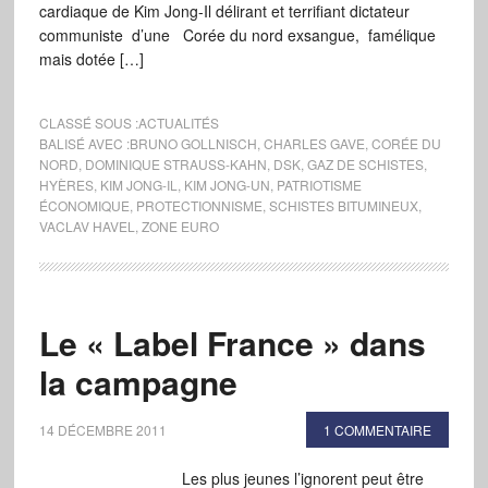
cardiaque de Kim Jong-Il délirant et terrifiant dictateur
communiste d’une Corée du nord exsangue, famélique
mais dotée […]
CLASSÉ SOUS :
ACTUALITÉS
BALISÉ AVEC :
BRUNO GOLLNISCH
,
CHARLES GAVE
,
CORÉE DU
NORD
,
DOMINIQUE STRAUSS-KAHN
,
DSK
,
GAZ DE SCHISTES
,
HYÈRES
,
KIM JONG-IL
,
KIM JONG-UN
,
PATRIOTISME
ÉCONOMIQUE
,
PROTECTIONNISME
,
SCHISTES BITUMINEUX
,
VACLAV HAVEL
,
ZONE EURO
Le « Label France » dans
la campagne
14 DÉCEMBRE 2011
1 COMMENTAIRE
Les plus jeunes l’ignorent peut être