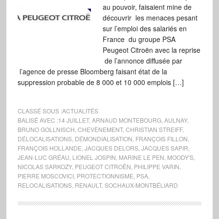
au pouvoir, faisaient mine de
découvrir les menaces pesant
sur l’emploi des salariés en
France du groupe PSA
Peugeot Citroën avec la reprise
de l’annonce diffusée par
l’agence de presse Bloomberg faisant état de la
suppression probable de 8 000 et 10 000 emplois […]
CLASSÉ SOUS :
ACTUALITÉS
BALISÉ AVEC :
14 JUILLET
,
ARNAUD MONTEBOURG
,
AULNAY
,
BRUNO GOLLNISCH
,
CHEVÈNEMENT
,
CHRISTIAN STREIFF
,
DÉLOCALISATIONS
,
DÉMONDIALISATION
,
FRANÇOIS FILLON
,
FRANÇOIS HOLLANDE
,
JACQUES DELORS
,
JACQUES SAPIR
,
JEAN-LUC GRÉAU
,
LIONEL JOSPIN
,
MARINE LE PEN
,
MOODY'S
,
NICOLAS SARKOZY
,
PEUGEOT CITROËN
,
PHILIPPE VARIN
,
PIERRE MOSCOVICI
,
PROTECTIONNISME
,
PSA
,
RELOCALISATIONS
,
RENAULT
,
SOCHAUX-MONTBÉLIARD