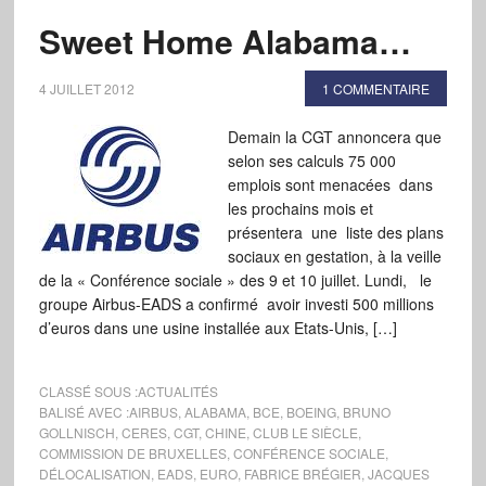
Sweet Home Alabama…
4 JUILLET 2012
1 COMMENTAIRE
Demain la CGT annoncera que
selon ses calculs 75 000
emplois sont menacées dans
les prochains mois et
présentera une liste des plans
sociaux en gestation, à la veille
de la « Conférence sociale » des 9 et 10 juillet. Lundi, le
groupe Airbus-EADS a confirmé avoir investi 500 millions
d’euros dans une usine installée aux Etats-Unis, […]
CLASSÉ SOUS :
ACTUALITÉS
BALISÉ AVEC :
AIRBUS
,
ALABAMA
,
BCE
,
BOEING
,
BRUNO
GOLLNISCH
,
CERES
,
CGT
,
CHINE
,
CLUB LE SIÈCLE
,
COMMISSION DE BRUXELLES
,
CONFÉRENCE SOCIALE
,
DÉLOCALISATION
,
EADS
,
EURO
,
FABRICE BRÉGIER
,
JACQUES