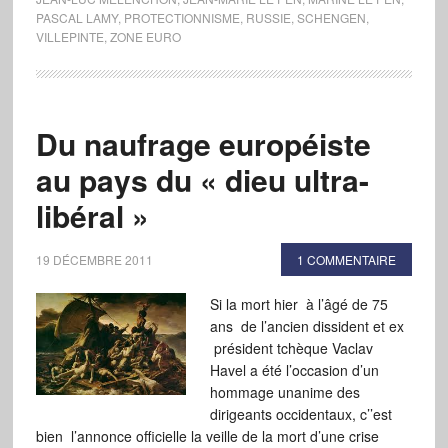
PASCAL LAMY
,
PROTECTIONNISME
,
RUSSIE
,
SCHENGEN
,
VILLEPINTE
,
ZONE EURO
Du naufrage européiste
au pays du « dieu ultra-
libéral »
19 DÉCEMBRE 2011
1 COMMENTAIRE
Si la mort hier à l’âgé de 75
ans de l’ancien dissident et ex
président tchèque Vaclav
Havel a été l’occasion d’un
hommage unanime des
dirigeants occidentaux, c’’est
bien l’annonce officielle la veille de la mort d’une crise