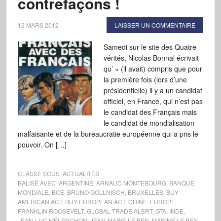
contrefaçons !
12 MARS 2012
LAISSER UN COMMENTAIRE
Samedi sur le site des Quatre
vérités, Nicolas Bonnal écrivait
qu’ « (il avait) compris que pour
la première fois (lors d’une
présidentielle) il y a un candidat
officiel, en France, qui n’est pas
le candidat des Français mais
le candidat de mondialisation
malfaisante et de la bureaucratie européenne qui a pris le
pouvoir. On […]
CLASSÉ SOUS :
ACTUALITÉS
BALISÉ AVEC :
ARGENTINE
,
ARNAUD MONTEBOURG
,
BANQUE
MONDIALE
,
BCE
,
BRUNO GOLLNISCH
,
BRUXELLES
,
BUY
AMERICAN ACT
,
BUY EUROPEAN ACT
,
CHINE
,
EUROPE
,
FRANKLIN ROOSEVELT
,
GLOBAL TRADE ALERT
,
GTA
,
INDE
,
JEAN-LUC MÉLENCHON
,
JEAN-MARIE LE PEN
,
MARINE LE PEN
,