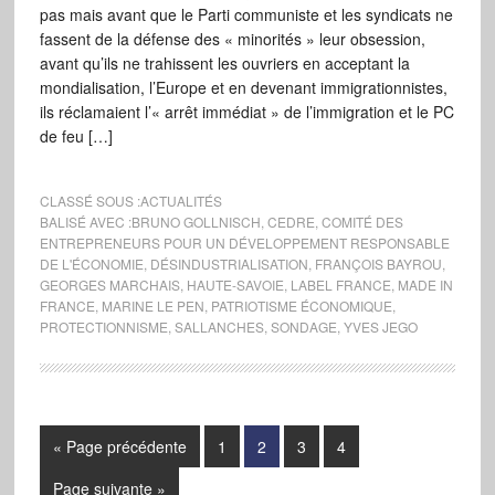
pas mais avant que le Parti communiste et les syndicats ne
fassent de la défense des « minorités » leur obsession,
avant qu’ils ne trahissent les ouvriers en acceptant la
mondialisation, l’Europe et en devenant immigrationnistes,
ils réclamaient l’« arrêt immédiat » de l’immigration et le PC
de feu […]
CLASSÉ SOUS :
ACTUALITÉS
BALISÉ AVEC :
BRUNO GOLLNISCH
,
CEDRE
,
COMITÉ DES
ENTREPRENEURS POUR UN DÉVELOPPEMENT RESPONSABLE
DE L'ÉCONOMIE
,
DÉSINDUSTRIALISATION
,
FRANÇOIS BAYROU
,
GEORGES MARCHAIS
,
HAUTE-SAVOIE
,
LABEL FRANCE
,
MADE IN
FRANCE
,
MARINE LE PEN
,
PATRIOTISME ÉCONOMIQUE
,
PROTECTIONNISME
,
SALLANCHES
,
SONDAGE
,
YVES JEGO
« Page précédente
1
2
3
4
Page suivante »