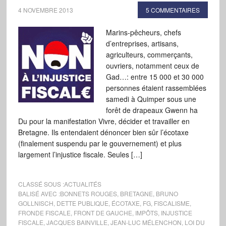
4 NOVEMBRE 2013
5 COMMENTAIRES
Marins-pêcheurs, chefs
d’entreprises, artisans,
agriculteurs, commerçants,
ouvriers, notamment ceux de
Gad…: entre 15 000 et 30 000
personnes étaient rassemblées
samedi à Quimper sous une
forêt de drapeaux Gwenn ha
Du pour la manifestation Vivre, décider et travailler en
Bretagne. Ils entendaient dénoncer bien sûr l’écotaxe
(finalement suspendu par le gouvernement) et plus
largement l’injustice fiscale. Seules […]
CLASSÉ SOUS :
ACTUALITÉS
BALISÉ AVEC :
BONNETS ROUGES
,
BRETAGNE
,
BRUNO
GOLLNISCH
,
DETTE PUBLIQUE
,
ÉCOTAXE
,
FG
,
FISCALISME
,
FRONDE FISCALE
,
FRONT DE GAUCHE
,
IMPÔTS
,
INJUSTICE
FISCALE
,
JACQUES BAINVILLE
,
JEAN-LUC MÉLENCHON
,
LOI DU