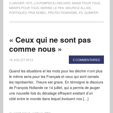
3 JANVIER 1973
,
LOI POMPIDOU-GISCARD
,
MANIF POUR TOUS
,
MANIFS POUR TOUS
,
MARINE LE PEN
,
MAURICE ALLAIS
,
PORTIQUES
,
PRIX NOBEL
,
PROTECTIONNISME
,
PS
,
QUIMPER
« Ceux qui ne sont pas
comme nous »
16 JUILLET 2013
5 COMMENTAIRES
Quand les situations et les mots pour les décrire n’ont plus
le même sens pour les Français et ceux qui sont censés
les représenter, l’heure est grave. En témoigne le discours
de François Hollande ce 14 juillet, qui a permis de jauger
une nouvelle fois du décalage effrayant existant d’un
côté entre le monde dans lequel évoluent nos […]