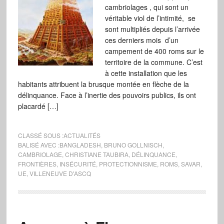
cambriolages , qui sont un
véritable viol de l’intimité, se
sont multipliés depuis l’arrivée
ces derniers mois d’un
campement de 400 roms sur le
territoire de la commune. C’est
à cette installation que les
habitants attribuent la brusque montée en flèche de la
délinquance. Face à l’inertie des pouvoirs publics, ils ont
placardé […]
CLASSÉ SOUS :
ACTUALITÉS
BALISÉ AVEC :
BANGLADESH
,
BRUNO GOLLNISCH
,
CAMBRIOLAGE
,
CHRISTIANE TAUBIRA
,
DÉLINQUANCE
,
FRONTIÈRES
,
INSÉCURITÉ
,
PROTECTIONNISME
,
ROMS
,
SAVAR
,
UE
,
VILLENEUVE D'ASCQ