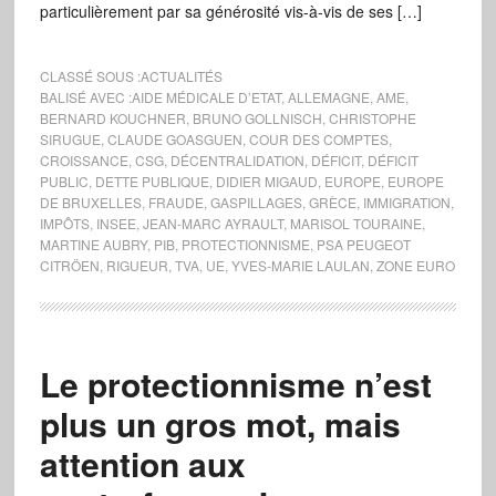
particulièrement par sa générosité vis-à-vis de ses […]
CLASSÉ SOUS :
ACTUALITÉS
BALISÉ AVEC :
AIDE MÉDICALE D’ETAT
,
ALLEMAGNE
,
AME
,
BERNARD KOUCHNER
,
BRUNO GOLLNISCH
,
CHRISTOPHE
SIRUGUE
,
CLAUDE GOASGUEN
,
COUR DES COMPTES
,
CROISSANCE
,
CSG
,
DÉCENTRALIDATION
,
DÉFICIT
,
DÉFICIT
PUBLIC
,
DETTE PUBLIQUE
,
DIDIER MIGAUD
,
EUROPE
,
EUROPE
DE BRUXELLES
,
FRAUDE
,
GASPILLAGES
,
GRÈCE
,
IMMIGRATION
,
IMPÔTS
,
INSEE
,
JEAN-MARC AYRAULT
,
MARISOL TOURAINE
,
MARTINE AUBRY
,
PIB
,
PROTECTIONNISME
,
PSA PEUGEOT
CITRÖEN
,
RIGUEUR
,
TVA
,
UE
,
YVES-MARIE LAULAN
,
ZONE EURO
Le protectionnisme n’est
plus un gros mot, mais
attention aux